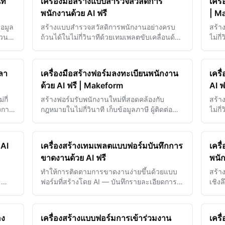
ี่
เครื่องมือสร้างแบบสำรวจสวัสดิการ
เครื
พนักงานด้วย AI ฟรี
| M
้อมูล
สร้างแบบสำรวจสวัสดิการพนักงานอย่างครบ
สร้า
่วน
ถ้วนได้ในไม่กี่วินาทีด้วยเทมเพลตขับเคลื่อนด้วย
ไม่ก
์กร
AI เพื่อรวบรวมความคิดเห็นและเพิ่ม
บังค
ประสิทธิภาพแพ็กเกจสวัสดิการขององค์กรของ
คุณ
ลา
เครื่องมือสร้างฟอร์มลงทะเบียนพนักงาน
เครื
ด้วย AI ฟรี | Makeform
AI 
กี่
สร้างฟอร์มรับพนักงานใหม่ที่สอดคล้องกับ
สร้า
งการ
กฎหมายในไม่กี่วินาที เก็บข้อมูลภาษี ผู้ติดต่อ
ไม่กี
ฉุกเฉิน และลายเซ็นอย่างปลอดภัย
การท
 AI
เครื่องสร้างเทมเพลตแบบฟอร์มบันทึกการ
เคร
ขาดงานด้วย AI ฟรี
พนัก
ทำให้การติดตามการขาดงานง่ายขึ้นด้วยแบบ
สร้า
ะ
ฟอร์มที่สร้างโดย AI — บันทึกรายละเอียดการ
เชิงล
ลาของพนักงานอย่างแม่นยำและจัดการบันทึก
การส
ฝ่ายทรัพยากรบุคคลอย่างมีประสิทธิภาพ
งาน 
อง
เครื่องสร้างแบบฟอร์มการเข้าร่วมงาน
เครื