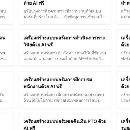
ด้วย AI ฟรี
สำหร
ขับ
ปรับปรุงการติดตามการเข้าร่วมงานด้วยแบบ
สร้า
มการ
ฟอร์มที่สร้างโดย AI — จับข้อมูลการเข้าร่วมได้
แม่น
อย่างแม่นยำอย่างรวดเร็วและพัฒนาการจัดการ
ติดต
งานกิจกรรมและแรงงาน
ในไม่
ีศพ
เครื่องสร้างแบบฟอร์มการดำเนินการทาง
เคร
วินัยด้วย AI ฟรี
ด้วย
ารพ
สร้างแบบฟอร์มการดำเนินการทางวินัยที่ชัดเจน
ปรับ
บแขก
และสม่ำเสมออย่างรวดเร็วด้วย AI—รับประกัน
ฟอร์
งจำ
ความเป็นธรรมและบันทึกเหตุการณ์อย่างมือ
เป้า
อาชีพในทุกครั้ง
เสริ
เครื่องสร้างแบบฟอร์มการฝึกอบรม
เคร
พนักงานด้วย AI ฟรี
ด้วย
ื่น
สร้างแบบฟอร์มการฝึกอบรมพนักงานอย่างครบ
สร้า
าม
ถ้วนได้ในไม่กี่วินาทีด้วยเทมเพลตการเรียนรู้
ประสิ
และการพัฒนาที่ขับเคลื่อนด้วย AI
เคลื
ฉลอง
เครื่องสร้างแบบฟอร์มขอคืนเงิน PTO ด้วย
เคร
AI ฟรี
ระยะ