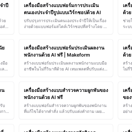
จำปี
เครื่องมือสร้างแบบฟอร์มการประเมิน
เคร
ตนเองประจำปีรูปแบบเวิร์กชอปด้วย AI
ด้วย
ด้วย
ปรับปรุงการประเมินตนเองประจำปีให้เป็นเรื่อง
ช่วย
อส่ง
ง่ายด้วยแบบฟอร์มสไตล์เวิร์กชอปที่สร้างโดย AI
ระบบ
— เพิ่มพูนข้อมูลเชิงลึกของพนักงานและเติมเต็ม
— จั
การประเมินผลการปฏิบัติงานได…
เอกส
นัย
เครื่องมือสร้างแบบฟอร์มประเมินผลงาน
เครื
พนักงานด้วย AI ฟรี | Makeform
ด้วย
งมือ
สร้างแบบฟอร์มประเมินผลงานพนักงานแบบมือ
สร้า
 และ
อาชีพในไม่กี่วินาทีด้วย AI เทมเพลตที่ปรับแต่ง
ไม่กี
ได้พร้อมลายเซ็นดิจิทัล ลอจิกแบบมีเงื่อนไข และ
การเ
รองรับหลายภาษา — เริ่มต้นฟรี
เสนอ
าน
เครื่องมือสร้างแบบสำรวจความผูกพันของ
เคร
พนักงานด้วย AI ฟรี
ของพ
รับ
สร้างแบบฟอร์มสำรวจความผูกพันของพนักงาน
สร้า
มการ
ที่แก้ไขได้จากคำสั่ง แล้วปรับแต่งคำถาม เผย
อย่า
ตามผล
แพร่หรือแชร์ และใช้รวบรวมคำตอบของ
ด้วย 
พนักงานอย่างเป็นระบบ
ปรับ