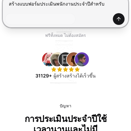
ทดลองใช้ฟรี
กด Enter เพื่อส่ง, Shift+Enter เพื่อขึ้นบรรทัดใหม่
สร้าง
ฟรีทั้งหมด ไม่ต้องสมัคร
31129+
ผู้สร้างสร้างได้เร็วขึ้น
ปัญหา
การประเมินประจำปีใช้
เวลานานและไม่มี