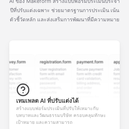
AI ของ Makeform สร้างแบบฟอร์มประเมินประจำ
ปีที่ปรับแต่งเฉพาะ ช่วยมาตรฐานการประเมิน เน้น
ตัวชี้วัดหลัก และส่งเสริมการพัฒนาที่มีความหมาย
rvey.form
registration.form
payment.form
application.
stomer
User registration
Secure payment
Job applicati
tisfaction
form with email
form with credit
form with
rvey with
verification,
card validation,
resume upload
ltiple choice,
password
billing address,
work history,
ing scales,
requirements,
and order
education
d open-ended
and profile
summary
details, and
estions to
information
integration for
custom
เทมเพลต AI ที่ปรับแต่งได้
llect valuable
fields for
smooth e-
screening
edback about
seamless
commerce
questions for
สร้างแบบฟอร์มประเมินที่ปรับให้เหมาะกับ
ur products or
account
transactions.
efficient
บทบาทและวัฒนธรรมบริษัท ครอบคลุมทักษะ
rvices.
creation.
candidate
evaluation.
เป้าหมาย และความสามารถ