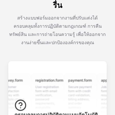
รื่น
สร้างแบบฟอร์มออกจากงานที่ปรับแต่งได้
ครอบคลุมทั้งการปฏิบัติตามกฎเกณฑ์ การคืน
ทรัพย์สิน และการถ่ายโอนความรู้ เพื่อให้ออกจาก
งานง่ายขึ้นและปกป้ององค์กรของคุณ
rvey.form
registration.form
payment.form
application.
stomer
User registration
Secure payment
Job applicati
tisfaction
form with email
form with credit
form with
rvey with
verification,
card validation,
resume upload
ltiple choice,
password
billing address,
work history,
ting scales,
requirements,
and order
education
d open-ended
and profile
summary
details, and
estions to
information
integration for
custom