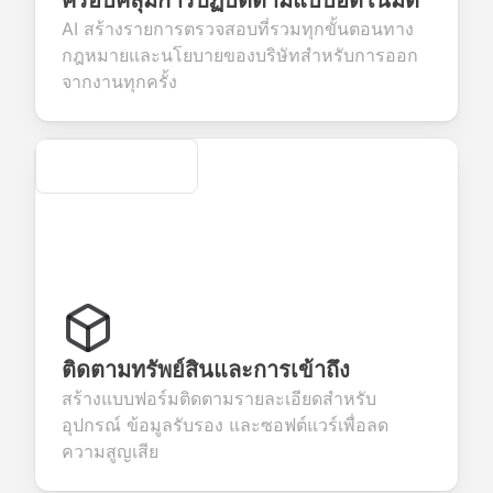
ครอบคลุมการปฏิบัติตามแบบอัตโนมัติ
llect valuable
fields for
smooth e-
screening
edback about
seamless
commerce
questions for
AI สร้างรายการตรวจสอบที่รวมทุกขั้นตอนทาง
ur products or
account
transactions.
efficient
กฎหมายและนโยบายของบริษัทสำหรับการออก
rvices.
creation.
candidate
evaluation.
จากงานทุกครั้ง
Secure
ติดตามทรัพย์สินและการเข้าถึง
สร้างแบบฟอร์มติดตามรายละเอียดสำหรับ
อุปกรณ์ ข้อมูลรับรอง และซอฟต์แวร์เพื่อลด
ความสูญเสีย