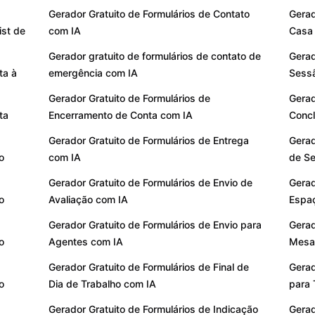
Gerador Gratuito de Formulários de Contato
Gerad
ist de
com IA
Casa 
Gerador gratuito de formulários de contato de
Gerad
ta à
emergência com IA
Sessã
Gerador Gratuito de Formulários de
Gerad
ta
Encerramento de Conta com IA
Concl
Gerador Gratuito de Formulários de Entrega
Gerad
o
com IA
de S
Gerador Gratuito de Formulários de Envio de
Gerad
o
Avaliação com IA
Espaç
Gerador Gratuito de Formulários de Envio para
Gerad
o
Agentes com IA
Mesas
Gerador Gratuito de Formulários de Final de
Gerad
o
Dia de Trabalho com IA
para 
Gerador Gratuito de Formulários de Indicação
Gerad