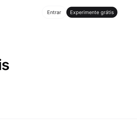
mente grátis
Entrar
Experimente grátis
is