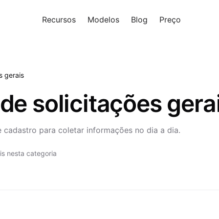
Recursos
Modelos
Blog
Preço
Experi
s gerais
de solicitações gera
e cadastro para coletar informações no dia a dia.
is nesta categoria