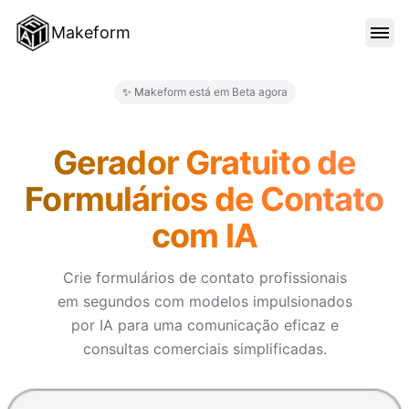
Makeform
RECURSOS
✨ Makeform está em Beta agora
Makeform – The Free AI Form 
MODELOS
Gerador Gratuito de
Formulários de Contato
BLOG
com IA
PREÇO
Crie formulários de contato profissionais
em segundos com modelos impulsionados
por IA para uma comunicação eficaz e
ENTRAR
consultas comerciais simplificadas.