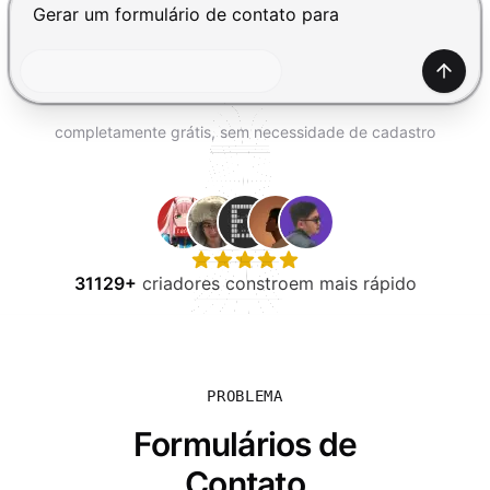
EXPERIMENTE GRÁTIS
Pressione Enter para enviar, Shift+Enter para adiciona
Gerar
completamente grátis, sem necessidade de cadastro
31129+
criadores constroem mais rápido
PROBLEMA
Formulários de
Contato