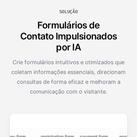
SOLUÇÃO
Formulários de
Contato Impulsionados
por IA
Crie formulários intuitivos e otimizados que
coletam informações essenciais, direcionam
consultas de forma eficaz e melhoram a
comunicação com o visitante.
vey.form
registration.form
payment.form
application.f