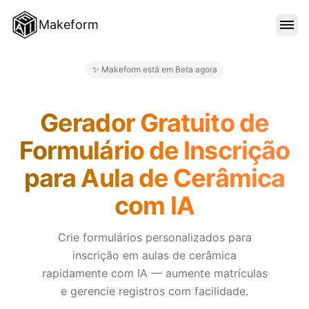
Makeform
RECURSOS
✨ Makeform está em Beta agora
Makeform – The Free AI Form 
MODELOS
Gerador Gratuito de
Formulário de Inscrição
BLOG
para Aula de Cerâmica
com IA
PREÇO
Crie formulários personalizados para
inscrição em aulas de cerâmica
ENTRAR
rapidamente com IA — aumente matrículas
e gerencie registros com facilidade.