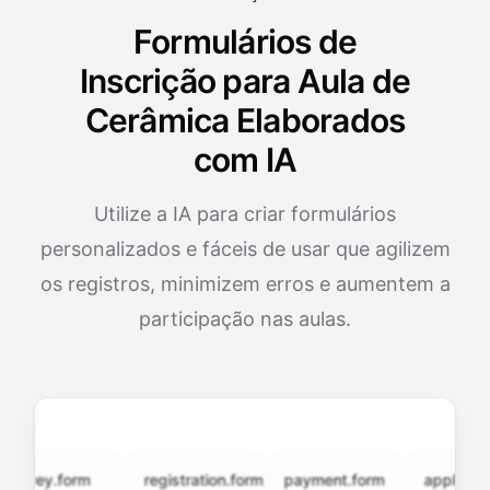
Formulários de
Inscrição para Aula de
Cerâmica Elaborados
com IA
Utilize a IA para criar formulários
personalizados e fáceis de usar que agilizem
os registros, minimizem erros e aumentem a
participação nas aulas.
vey.form
registration.form
payment.form
application.f