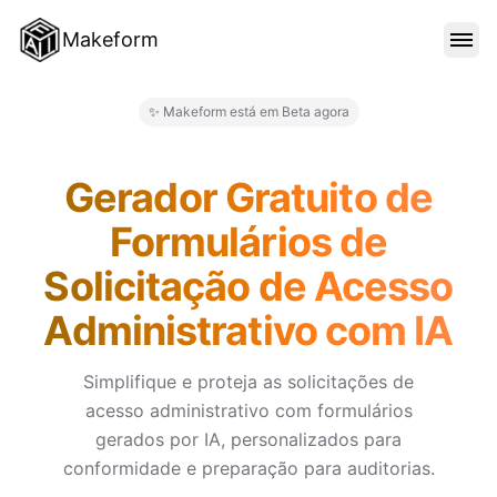
Makeform
RECURSOS
✨ Makeform está em Beta agora
Makeform – The Free AI Form 
MODELOS
Gerador Gratuito de
Formulários de
BLOG
Solicitação de Acesso
Administrativo com IA
PREÇO
Simplifique e proteja as solicitações de
acesso administrativo com formulários
ENTRAR
gerados por IA, personalizados para
conformidade e preparação para auditorias.