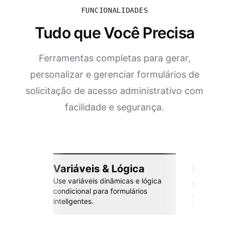
FUNCIONALIDADES
Tudo que Você Precisa
Ferramentas completas para gerar,
personalizar e gerenciar formulários de
solicitação de acesso administrativo com
facilidade e segurança.
Variáveis & Lógica
Integr
Use variáveis dinâmicas e lógica
esforç
condicional para formulários
Conecte co
inteligentes.
Zapier e m