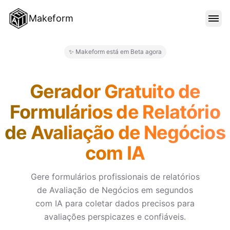
Makeform
RECURSOS
✨ Makeform está em Beta agora
Makeform – The Free AI Form 
MODELOS
Gerador Gratuito de
Formulários de Relatório
BLOG
de Avaliação de Negócios
com IA
PREÇO
Gere formulários profissionais de relatórios
de Avaliação de Negócios em segundos
ENTRAR
com IA para coletar dados precisos para
avaliações perspicazes e confiáveis.