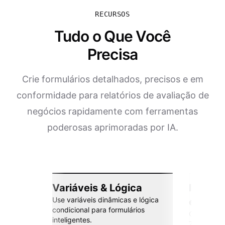
RECURSOS
Tudo o Que Você
Precisa
Crie formulários detalhados, precisos e em
conformidade para relatórios de avaliação de
negócios rapidamente com ferramentas
poderosas aprimoradas por IA.
Variáveis & Lógica
Integr
Use variáveis dinâmicas e lógica
esforç
condicional para formulários
Conecte co
inteligentes.
Zapier e m