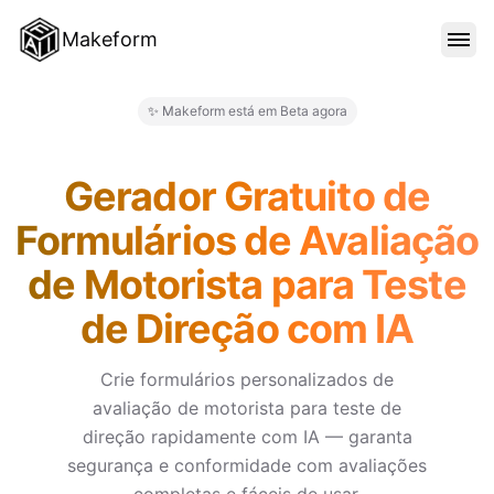
Makeform
RECURSOS
✨ Makeform está em Beta agora
Makeform – The Free AI Form 
MODELOS
Gerador Gratuito de
Formulários de Avaliação
BLOG
de Motorista para Teste
de Direção com IA
PREÇO
Crie formulários personalizados de
avaliação de motorista para teste de
ENTRAR
direção rapidamente com IA — garanta
segurança e conformidade com avaliações