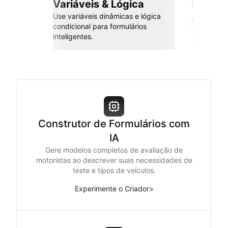
Variáveis & Lógica
Integr
Use variáveis dinâmicas e lógica
esforç
condicional para formulários
Conecte co
inteligentes.
Zapier e m
Construtor de Formulários com
IA
Gere modelos completos de avaliação de
motoristas ao descrever suas necessidades de
teste e tipos de veículos.
Experimente o Criador
>