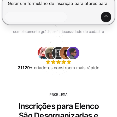
EXPERIMENTE GRÁTIS
Pressione Enter para enviar, Shift+Enter para adiciona
Gerar
completamente grátis, sem necessidade de cadastro
31129+
criadores constroem mais rápido
PROBLEMA
Inscrições para Elenco
São Desorganizadas e