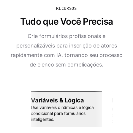
RECURSOS
Tudo que Você Precisa
Crie formulários profissionais e
personalizáveis para inscrição de atores
rapidamente com IA, tornando seu processo
de elenco sem complicações.
Variáveis & Lógica
Integr
Use variáveis dinâmicas e lógica
esforç
condicional para formulários
Conecte co
inteligentes.
Zapier e m