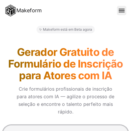
Makeform
RECURSOS
✨ Makeform está em Beta agora
Makeform – The Free AI Form 
MODELOS
Gerador Gratuito de
Formulário de Inscrição
BLOG
para Atores com IA
PREÇO
Crie formulários profissionais de inscrição
para atores com IA — agilize o processo de
seleção e encontre o talento perfeito mais
ENTRAR
rápido.