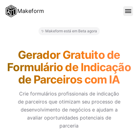
Makeform
RECURSOS
✨ Makeform está em Beta agora
Makeform – The Free AI Form 
MODELOS
Gerador Gratuito de
Formulário de Indicação
BLOG
de Parceiros com IA
PREÇO
Crie formulários profissionais de indicação
de parceiros que otimizam seu processo de
desenvolvimento de negócios e ajudam a
ENTRAR
avaliar oportunidades potenciais de
parceria