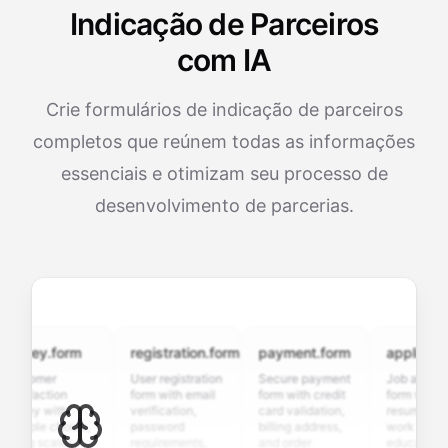
Indicação de Parceiros
com IA
Crie formulários de indicação de parceiros
completos que reúnem todas as informações
essenciais e otimizam seu processo de
desenvolvimento de parcerias.
vey.form
registration.form
payment.form
application.f
tomer
User registration
Secure payment
Job application
sfaction
form with email
form with credit
form with
ey with
verification,
card validation,
resume upload,
iple choice,
password
billing address,
work history,
ng scales,
requirements,
and order
education