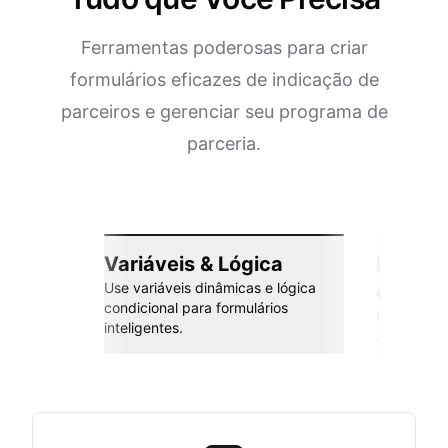
Ferramentas poderosas para criar
formulários eficazes de indicação de
parceiros e gerenciar seu programa de
parceria.
Variáveis & Lógica
Integr
Use variáveis dinâmicas e lógica
esforç
condicional para formulários
Conecte co
inteligentes.
Zapier e m