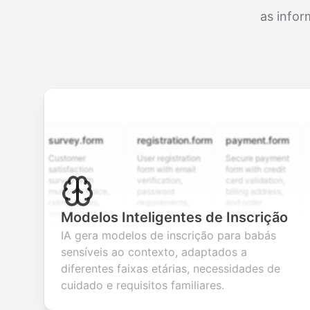
as infor
survey.form
registration.form
payment.form
appli
Customer
User registration
Secure payment
Job ap
satisfaction
form with email
form with credit
form w
survey with
verification,
card validation,
resum
multiple choice,
password
billing address,
work h
rating scales,
requirements,
and order
educa
and open-ended
and profile
summary
detail
Modelos Inteligentes de Inscrição
questions to
information
integration for
custo
IA gera modelos de inscrição para babás
collect valuable
fields for
smooth e-
scree
feedback about
seamless
commerce
questi
sensíveis ao contexto, adaptados a
your products or
account
transactions.
effici
diferentes faixas etárias, necessidades de
services.
creation.
candi
evalua
cuidado e requisitos familiares.