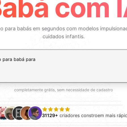
abá com 
ição para babás em segundos com modelos impulsionad
cuidados infantis.
ft+Enter para adicionar uma nova linha
completamente grátis, sem necessidade de cadastro
31129+
criadores constroem mais rápi