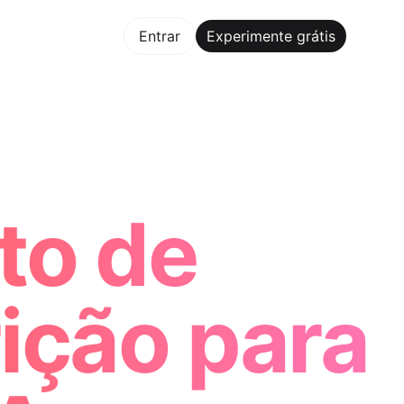
mente grátis
Entrar
Experimente grátis
Maker Trusted by ChatGPT, Perplexity, and Builders World
to de
rição para