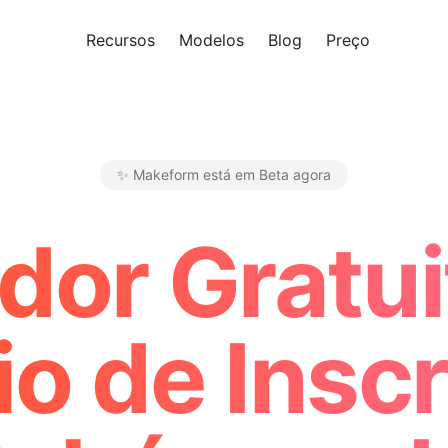
Recursos
Modelos
Blog
Preço
Experi
✨ Makeform está em Beta agora
Makeform – The Free AI Form 
dor Gratui
o de Insc