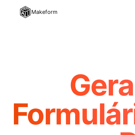
Makeform
Gera
Formulári