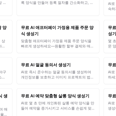
장 인
록 양식을 만들어 등록 절차를 간소화하고, 필
AI
수 정보를 수집하며, 참가자의 참여를 높이세
속하
요.
구와
담 양
무료 AI 애프터페이 가정용 제품 주문 양
무료
식 생성기
성
 상
맞춤형 애프터페이 가정용 제품 주문 양식을
몇 
하여
빠르게 생성하세요—원활한 할부 결제와 매끄
문 
요.
러운 고객 경험으로 매출을 증대시킵니다.
을 
제공
무료 AI 얼굴 동의서 생성기
무료
 야구
AI로 즉시 준수하는 얼굴 동의서를 생성하여
AI
소화
개인정보를 보호하고 이미지 프로젝트의 법적
하세
준수를 보장하세요.
을 
식 생
무료 AI 예약 맞춤형 살롱 양식 생성기
무료
AI로 몇 초 만에 개인화된 살롱 예약 양식을 만
AI
들어 예약을 증가시키고 서비스를 손쉽게 맞춤
생성
여 매
화하세요.
정보
효율적