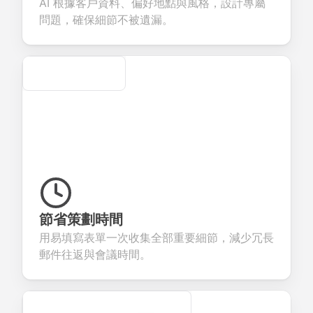
AI 根據客戶資料、偏好地點與風格，設計專屬
ervices.
creation.
candidate
evaluation.
問題，確保細節不被遺漏。
Secure
節省策劃時間
用易填寫表單一次收集全部重要細節，減少冗長
郵件往返與會議時間。