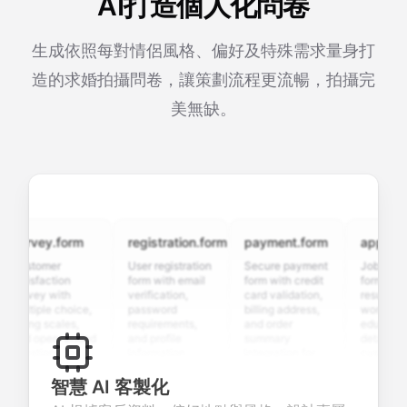
AI打造個人化問卷
生成依照每對情侶風格、偏好及特殊需求量身打
造的求婚拍攝問卷，讓策劃流程更流暢，拍攝完
美無缺。
urvey.form
registration.form
payment.form
applicatio
ustomer
User registration
Secure payment
Job applicat
atisfaction
form with email
form with credit
form with
urvey with
verification,
card validation,
resume uplo
ultiple choice,
password
billing address,
work history,
ating scales,
requirements,
and order
education
nd open-ended
and profile
summary
details, and
uestions to
information
integration for
custom
ollect valuable
fields for
smooth e-
screening
eedback about
seamless
commerce
questions for
智慧 AI 客製化
our products or
account
transactions.
efficient