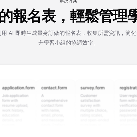
解決方案
驅動的報名表，輕鬆管理
rm 利用 AI 即時生成量身訂做的報名表，收集所需資訊，簡
升學習小組的協調效率。
cation.form
contact.form
survey.form
registration.fo
plication
A
Customer
User registration
with
comprehensive
satisfaction
form with email
e upload,
contact form
survey with
verification,
istory,
with name,
multiple choice,
password
tion
email, phone,
rating scales,
requirements,
s, and
and message
and open-ended
and profile
m
fields. Perfect
questions to
information
ning
for gathering
collect valuable
fields for
ons for
customer
feedback about
seamless