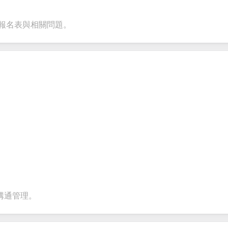
ent
inquiries and
your products or
account
date
feedback.
services.
creation.
tion.
化報名表與相關問題。
溝通管理。