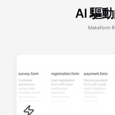
AI 
Makefo
survey.form
registration.form
payment.form
appli
Customer
User registration
Secure payment
Job ap
satisfaction
form with email
form with credit
form 
survey with
verification,
card validation,
resum
multiple choice,
password
billing address,
work h
rating scales,
requirements,
and order
educa
and open-ended
and profile
summary
detail
questions to
information
integration for
custo
collect valuable
fields for
smooth e-
scree
feedback about
seamless
commerce
questi