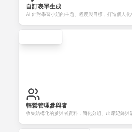
your products or
account
transactions.
effici
自訂表單生成
services.
creation.
candi
evalua
AI 針對學習小組的主題、程度與目標，打造個人
Secure
輕鬆管理參與者
收集結構化的參與者資料，簡化分組、出席紀錄與