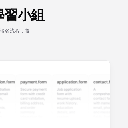
學習小組
化報名流程，提
rm
payment.form
application.form
contact.form
surv
Secure payment
Job application
A
Custo
form with credit
form with
comprehensive
satisf
card validation,
resume upload,
contact form
surve
billing address,
work history,
with name,
multip
and order
education
email, phone,
rating
summary
details, and
and message
and o
integration for
custom
fields. Perfect
questi
smooth e-
screening
for gathering
collec
commerce
questions for
customer
feedb