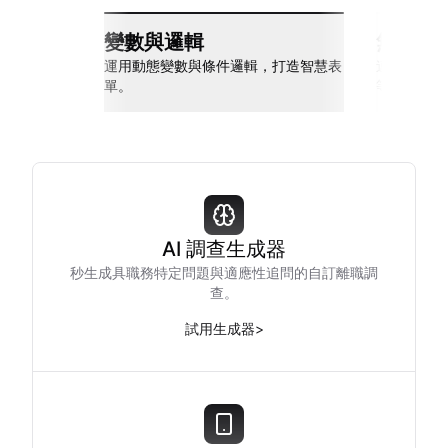
變數與邏輯
無縫整
運用動態變數與條件邏輯，打造智慧表
連接 Slack
單。
等多種工具
AI 調查生成器
秒生成具職務特定問題與適應性追問的自訂離職調
查。
試用生成器
>