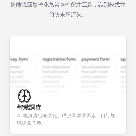
將離職回饋轉化為策略性留才工具，識別模式並
預防未來流失。
urvey.form
registration.form
payment.form
application
ustomer
User registration
Secure payment
Job applicati
atisfaction
form with email
form with credit
form with
urvey with
verification,
card validation,
resume uploa
ultiple choice,
password
billing address,
work history,
ting scales,
requirements,
and order
education
nd open-ended
and profile
summary
details, and
uestions to
information
integration for
custom
ollect valuable
fields for
smooth e-
screening
eedback about
seamless
commerce
questions for
智慧調查
our products or
account
transactions.
efficient
AI 根據貴組織文化、職務及留才因素，自訂離
ervices.
creation.
candidate
evaluation.
職調查問卷。