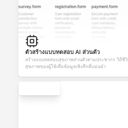
survey.form
registration.form
payment.form
appli
Customer
User registration
Secure payment
Job ap
satisfaction
form with email
form with credit
form w
survey with
verification,
card validation,
resume
multiple choice,
password
billing address,
work h
rating scales,
requirements,
and order
educa
and open-ended
and profile
summary
detail
questions to
information
integration for
custo
collect valuable
fields for
smooth e-
screen
feedback about
seamless
commerce
questi
ตัวสร้างแบบทดสอบ AI ส่วนตัว
your products or
account
transactions.
efficie
สร้างแบบทดสอบสุขภาพส่วนตัวตามประชากร วิถีชีว
services.
creation.
candi
evalua
สุขภาพของผู้ใช้เพื่อข้อมูลเชิงลึกที่แม่นยำ
Secure