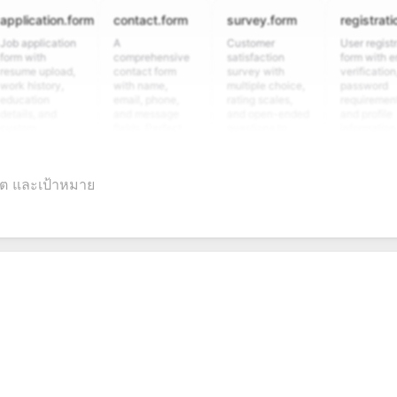
cation.form
contact.form
survey.form
registration.fo
plication
A
Customer
User registration
ith
comprehensive
satisfaction
form with email
 upload,
contact form
survey with
verification,
istory,
with name,
multiple choice,
password
tion
email, phone,
rating scales,
requirements,
s, and
and message
and open-ended
and profile
m
fields. Perfect
questions to
information
ing
for gathering
collect valuable
fields for
ons for
customer
feedback about
seamless
nt
inquiries and
your products or
account
ิต และเป้าหมาย
date
feedback.
services.
creation.
tion.