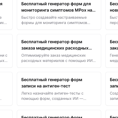
экзамены, удобные для всех.
пост
я
Бесплатный генератор форм для
Бес
мониторинга симптомов MPox на
нов
базе ИИ
баз
е
Быстро создавайте настраиваемые
Быс
их
формы для мониторинга симптомов
пер
ИИ —
MPox с помощью ИИ — эффективно
новы
 на
отслеживайте здоровье пациентов и
пом
улучшайте реагирование на вспышки.
данн
Бесплатный генератор форм
Бес
лече
заказа медицинских расходных
зак
материалов с ИИ
обо
ни с
Оптимизируйте заказ медицинских
Ген
мых
расходных материалов с помощью ИИ
мед
ры,
— создавайте точные и эффективные
пом
формы, которые уменьшают ошибки и
и об
ускоряют доставку.
Бесплатный генератор форм
Бес
записи на антиген-тест
зап
ИИ
Легко назначайте антиген-тесты с
Соз
помощью форм, созданных ИИ —
запи
ство
упрощайте бронирование и улучшайте
счи
ть
поток пациентов уже сегодня.
шабл
пла
Бесплатный генератор форм
Бес