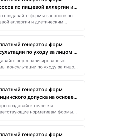
росов по пищевой аллергии и
те
о создавайте формы запросов по
евой аллергии и диетическим
аничениям с помощью ИИ —
печьте безопасное питание и
ально учитывайте особые…
платный генератор форм
сультации по уходу за лицом с
давайте персонализированные
ы консультации по уходу за лицом
омощью ИИ — фиксируйте
енности кожи и предпочтения для
доставления индивидуальных…
платный генератор форм
ицинского допуска на основе
ро создавайте точные и
тветствующие нормативам формы
ицинского допуска с помощью ИИ —
мизируйте скрининг пациентов и
печьте безопасность без…
платный генератор форм