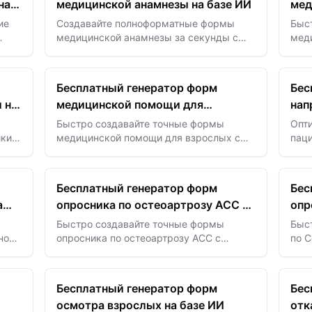
на
медицинской анамнезы на базе ИИ
мед
на 
ие
Создавайте полноформатные формы
Быс
медицинской анамнезы за секунды с
мед
помощью шаблонов на базе ИИ для
пом
егко
медицинских учреждений.
без
пом
Бесплатный генератор форм
Бес
сбо
 на
медицинской помощи для
нап
взрослых на базе ИИ
ИИ
Быстро создавайте точные формы
Опт
ки с
медицинской помощи для взрослых с
пац
ую
помощью ИИ — оптимизируйте сбор
ген
сных
данных для точного ухода за пациентом
и э
и более быстрого одобрения.
луч
Бесплатный генератор форм
Бес
а
опросника по остеоартрозу ACC на
опр
базе ИИ
Быстро создавайте точные формы
Быс
ной
опросника по остеоартрозу ACC с
по C
помощью ИИ — точно фиксируйте
обес
ния
данные пациентов для улучшения
эфф
чных
диагностики и планов лечения.
конт
Бесплатный генератор форм
Бес
осмотра взрослых на базе ИИ
отк