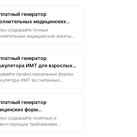
платный генератор
олнительных медицинских
ет AAO с ИИ
тро создавайте точные
олнительные медицинские анкеты
 с помощью ИИ для оптимизации
ема пациентов и повышения
ективности офтальмологической
платный генератор
тики.
ькулятора ИМТ для взрослых
базе ИИ
давайте профессиональные формы
ькулятора ИМТ за считанные
унды с помощью шаблонов на базе
ля точной оценки здоровья и
сонализированного…
платный генератор
ицинских форм
ормированного согласия
ро создавайте понятные и
тветствующие требованиям
ицинские формы информированного
ласия с помощью ИИ — обеспечьте