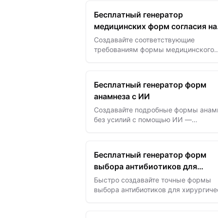
пользователям отслеживать
Бесплатный генератор
потребление…
медицинских форм согласия на
основе ИИ
Создавайте соответствующие
требованиям формы медицинского
согласия за секунды с помощью ИИ
обеспечьте защиту согласия пациент
упростите обмен данными…
Бесплатный генератор форм
анамнеза с ИИ
Создавайте подробные формы анам
без усилий с помощью ИИ —
оптимизируйте прием пациентов и
улучшайте точность медицинских
данных.
Бесплатный генератор форм
выбора антибиотиков для
операций на базе ИИ
Быстро создавайте точные формы
выбора антибиотиков для хирургиче
вмешательств с помощью ИИ —
повышайте безопасность пациентов 