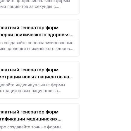
давайте профессиональные формы
ма пациентов за секунды с
ощью AI-подсказок медицинских
й и функций соответствия HIPAA
платный генератор форм
верки психического здоровья
базе ИИ
ко создавайте персонализированные
мы проверки психического здоровья
омощью ИИ — поддерживайте
ополучие, отслеживайте настроение
тимулируйте…
платный генератор форм
истрации новых пациентов на
е ИИ
давайте индивидуальные формы
страции новых пациентов за
танные секунды с помощью ИИ —
стите сбор данных и улучшите
arding пациентов без лишних
платный генератор форм
ий.
тификации медицинских
исей на базе ИИ
тро создавайте точные формы