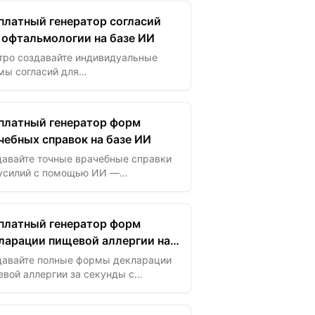
имание пациента и безопасное…
платный генератор согласий
 офтальмологии на базе ИИ
тро создавайте индивидуальные
мы согласий для
альмологических процедур —
спечьте соблюдение требований
ентов и оптимизируйте работу
платный генератор форм
ей…
чебных справок на базе ИИ
давайте точные врачебные справки
 усилий с помощью ИИ —
имизируйте медицинскую
ументацию и улучшайте
муникацию с пациентами.
платный генератор форм
ларации пищевой аллергии на
давайте полные формы декларации
вой аллергии за секунды с
ощью шаблонов на базе ИИ для
оранов, мероприятий и