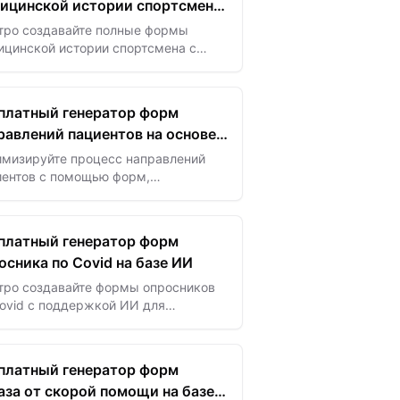
ицинской истории спортсмена
базе ИИ
тро создавайте полные формы
ицинской истории спортсмена с
ощью ИИ — обеспечьте
опасность и информированную
ощь с точным и адаптированным
платный генератор форм
ром…
равлений пациентов на основе
имизируйте процесс направлений
иентов с помощью форм,
ерируемых ИИ — обеспечьте точный
ффективный обмен данными для
шей координации ухода.
платный генератор форм
осника по Covid на базе ИИ
тро создавайте формы опросников
ovid с поддержкой ИИ для
печения безопасности путем
ективного скрининга симптомов и
актов.
платный генератор форм
аза от скорой помощи на базе