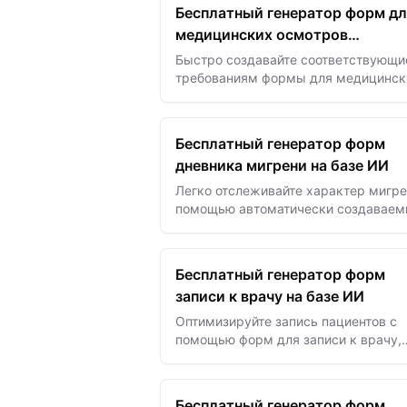
обеспечивайте соответствие…
Бесплатный генератор форм дл
медицинских осмотров
сотрудников
Быстро создавайте соответствующи
требованиям формы для медицинск
осмотров сотрудников с помощью 
обеспечьте безопасность и здоровье
рабочем месте с…
Бесплатный генератор форм
дневника мигрени на базе ИИ
Легко отслеживайте характер мигре
помощью автоматически создавае
ИИ дневников — фиксируйте тригге
симптомы и лечение для более
эффективного контроля…
Бесплатный генератор форм
записи к врачу на базе ИИ
Оптимизируйте запись пациентов с
помощью форм для записи к врачу,
созданных ИИ — уменьшите количе
пропусков и повысьте эффективнос
планирования.
Бесплатный генератор форм