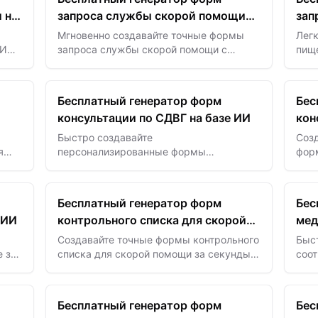
 на
запроса службы скорой помощи
зап
на базе ИИ
дие
Мгновенно создавайте точные формы
Легк
 ИИ,
запроса службы скорой помощи с
пищ
ая
помощью ИИ — обеспечьте быструю
огр
реакцию и достоверные данные о
обес
пациенте каждый раз.
иде
Бесплатный генератор форм
Бес
консультации по СДВГ на базе ИИ
кон
ИИ
Быстро создавайте
Соз
я
персонализированные формы
форм
консультации по СДВГ с помощью ИИ —
с п
 по
оптимизируйте оценки и легко получайте
особ
важные данные о пациенте.
пре
Бесплатный генератор форм
Бес
 ИИ
контрольного списка для скорой
мед
помощи
ИИ
Создавайте точные формы контрольного
Быст
 за
списка для скорой помощи за секунды с
соо
те
помощью ИИ — обеспечьте
мед
ного
безопасность, соблюдение норм и
опти
готовность к любому экстренному
обес
Бесплатный генератор форм
Бес
вызову.