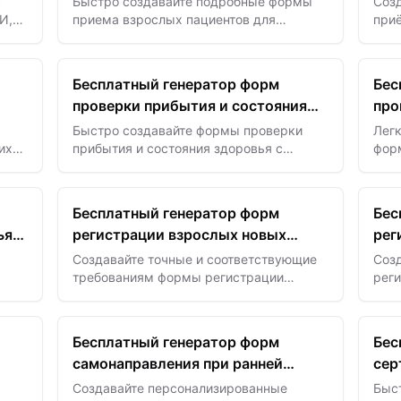
с
Быстро создавайте подробные формы
Соз
И,
приема взрослых пациентов для
приё
хиропрактики с помощью ИИ —
пом
оптимизируйте сбор информации и
поле
…
улучшайте планирование лечения.
Бесплатный генератор форм
Бес
проверки прибытия и состояния
про
здоровья
на 
Быстро создавайте формы проверки
Лег
их
прибытия и состояния здоровья с
фор
 ИИ,
помощью ИИ для упрощения
с п
х и
медицинских осмотров и обеспечения
благ
безопасного, соответствующего…
и с
Бесплатный генератор форм
Бес
ья
регистрации взрослых новых
рег
пациентов
баз
Создавайте точные и соответствующие
Соз
требованиям формы регистрации
реги
взрослых пациентов за считанные
счи
секунды с помощью ИИ —
упро
оптимизируйте прием и улучшайте…
onbo
Бесплатный генератор форм
Бес
усил
самонаправления при ранней
сер
беременности
зап
Создавайте персонализированные
Быс