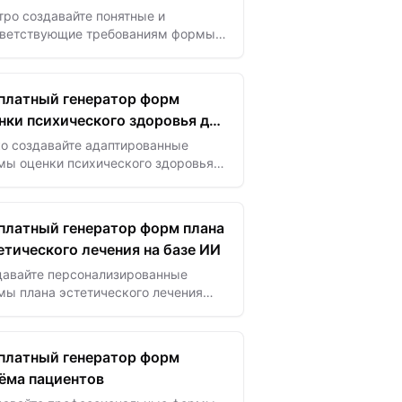
ро создавайте понятные и
тветствующие требованиям формы
аза от скорой помощи с помощью ИИ
еспечьте безопасность пациентов и
итите вашу команду…
платный генератор форм
нки психического здоровья для
ии
ко создавайте адаптированные
мы оценки психического здоровья
ннослужащих с помощью ИИ —
спечьте своевременную поддержку
чные оценки.
платный генератор форм плана
етического лечения на базе ИИ
давайте персонализированные
мы плана эстетического лечения
овенно с помощью ИИ — улучшайте
ту о клиентах и упрощайте
ультирование без лишних усилий.
платный генератор форм
ёма пациентов