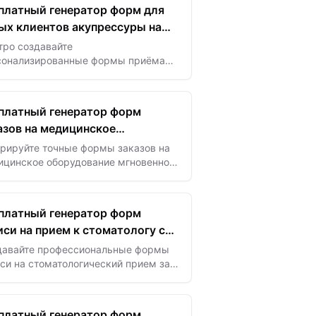
авщиков услуг питания.
платный генератор форм для
ых клиентов акупрессуры на
е ИИ
тро создавайте
сонализированные формы приёма
х клиентов для акупрессуры с
ощью ИИ — фиксируйте важные
ые о здоровье для улучшения
платный генератор форм
ния и ухода.
азов на медицинское
рудование с ИИ
ерируйте точные формы заказов на
ицинское оборудование мгновенно с
ощью ИИ — оптимизируйте закупки
еспечьте точность каждый раз.
платный генератор форм
иси на прием к стоматологу с
давайте профессиональные формы
си на стоматологический прием за
танные секунды с помощью
онов на базе ИИ для эффективного
нирования пациентов…
платный генератор форм