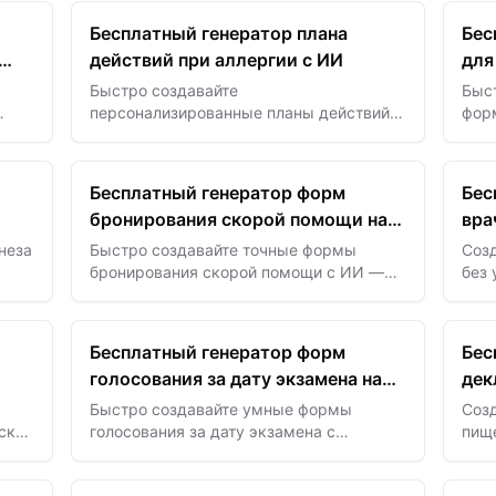
обеспечьте безопасность, законность и
пон
Бесплатный генератор плана
Бес
спокойствие.
действий при аллергии с ИИ
для
Быстро создавайте
Быс
персонализированные планы действий
фор
 —
при аллергии с помощью ИИ —
офт
ов и
помогайте пациентам и их опекунам с
обе
ясными и эффективными формами для
паци
Бесплатный генератор форм
Бес
контроля состояния.
ваш
бронирования скорой помощи на
вра
базе ИИ
неза
Быстро создавайте точные формы
Соз
бронирования скорой помощи с ИИ —
без
оптимизируйте экстренные заявки и
опт
обеспечьте быструю и точную
док
транспортировку пациентов.
ком
Бесплатный генератор форм
Бес
голосования за дату экзамена на
дек
базе ИИ
ИИ
Быстро создавайте умные формы
Соз
ских
голосования за дату экзамена с
пище
помощью ИИ — эффективно собирайте
пом
и
предпочтения студентов и планируйте
рест