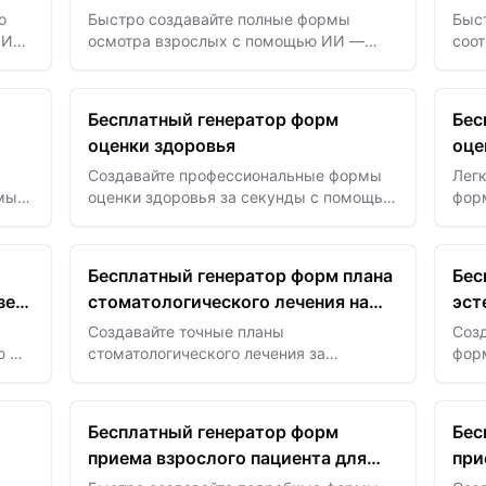
ИИ
о
Быстро создавайте полные формы
Быст
 ИИ
осмотра взрослых с помощью ИИ —
соо
в и
оптимизируйте сбор данных и
отк
повышайте точность клинических
— об
исследований.
защ
Бесплатный генератор форм
Бес
оценки здоровья
оце
арм
Создавайте профессиональные формы
Лег
мы
оценки здоровья за секунды с помощью
фор
с
ИИ, предлагающего медицинские поля,
вое
и функций соответствия HIPAA
обе
и то
Бесплатный генератор форм плана
Бес
зе
стоматологического лечения на
эст
базе ИИ
Создавайте точные планы
Соз
ю ИИ
стоматологического лечения за
фор
дачу
считанные секунды с помощью ИИ —
мгн
улучшайте уход за пациентами и
забо
оптимизируйте клинические процессы
конс
Бесплатный генератор форм
Бес
без усилий.
приема взрослого пациента для
при
хиропрактики