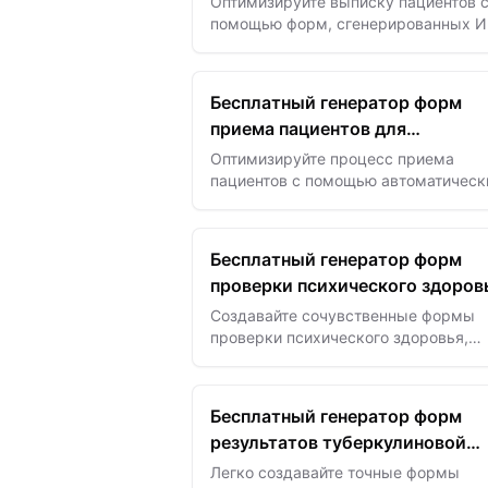
Оптимизируйте выписку пациентов 
помощью форм, сгенерированных И
которые обеспечивают ясные,
соответствующие требованиям и
персонализированные планы ухода
Бесплатный генератор форм
приема пациентов для
физиотерапии на базе ИИ
Оптимизируйте процесс приема
пациентов с помощью автоматическ
форм для физиотерапии, созданных
обеспечивающих точный сбор данны
более быструю помощь.
Бесплатный генератор форм
проверки психического здоров
на базе ИИ
Создавайте сочувственные формы
проверки психического здоровья,
которые помогают профессионалам
отслеживать состояние клиентов и
своевременно предоставлять
Бесплатный генератор форм
поддержку
результатов туберкулиновой
пробы с ИИ
Легко создавайте точные формы