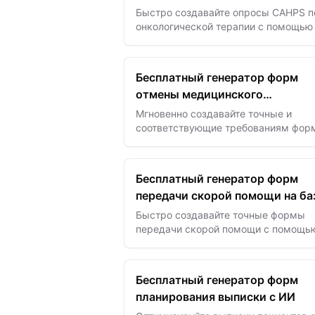
онкологической терапии
Быстро создавайте опросы CAHPS п
онкологической терапии с помощью
для точного сбора отзывов пациенто
повышения качества лечения.
Бесплатный генератор форм
отмены медицинского
страхования на базе ИИ
Мгновенно создавайте точные и
соответствующие требованиям фор
отмены медицинского страхования 
помощью ИИ — экономьте время и
избегайте дорогостоящих ошибок.
Бесплатный генератор форм
передачи скорой помощи на ба
ИИ
Быстро создавайте точные формы
передачи скорой помощи с помощь
— обеспечьте беспроблемную пере
данных пациента и улучшите
координацию экстренной помощи.
Бесплатный генератор форм
планирования выписки с ИИ