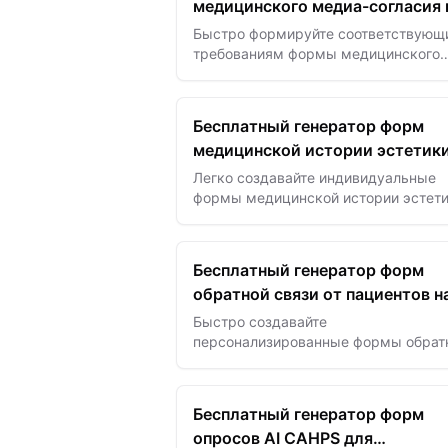
медицинского медиа-согласия 
основе ИИ
Быстро формируйте соответствующ
требованиям формы медицинского
медиа-согласия с помощью ИИ —
защищайте конфиденциальность и л
получайте разрешения для…
Бесплатный генератор форм
медицинской истории эстетики
базе ИИ
Легко создавайте индивидуальные
формы медицинской истории эстети
помощью ИИ — собирайте подробн
информацию о пациенте для безопа
и эффективных…
Бесплатный генератор форм
обратной связи от пациентов н
базе ИИ
Быстро создавайте
персонализированные формы обрат
связи пациентов с помощью ИИ для
улучшения качества ухода, повыше
удовлетворенности и сбора практи
Бесплатный генератор форм
данных.
опросов AI CAHPS для