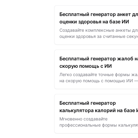
Бесплатный генератор анкет д
оценки здоровья на базе ИИ
Создавайте комплексные анкеты дл
оценки здоровья за считанные секу
с помощью шаблонов на базе ИИ дл
эффективной оценки пациентов и
получения медицинских данных.
Бесплатный генератор жалоб н
скорую помощь с ИИ
Легко создавайте точные формы жа
на скорую помощь с помощью ИИ 
фиксируйте важные детали
происшествий и повышайте
ответственность при экстренном
Бесплатный генератор
реагировании.
калькулятора калорий на базе
Мгновенно создавайте
профессиональные формы калькуля
калорий с помощью нашего генерат
на базе ИИ, чтобы помочь