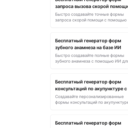
запроса вызова скорой помощи
базе ИИ
Быстро создавайте точные формы
запроса скорой помощи с помощью
улучшая время реагирования и спас
жизни.
Бесплатный генератор форм
зубного анамнеза на базе ИИ
Быстро создавайте полные формы
зубного анамнеза с помощью ИИ дл
улучшения приема пациентов и
оптимизации ведения документации
стоматологическому уходу.
Бесплатный генератор форм
консультаций по акупунктуре с
Создавайте персонализированные
формы консультаций по акупунктуре
секунды с помощью ИИ — фиксируй
данные о здоровье клиентов для точ
и эффективного лечения.
Бесплатный генератор форм