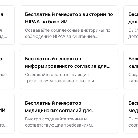
ля
Бесплатный генератор викторин по
Бес
HIPAA на базе ИИ
доп
анк
я
Создавайте комплексные викторины по
Быс
нды
соблюдению HIPAA за считанные
доп
я
секунды с помощью шаблонов на базе
AAO
ИИ для улучшения обучения по
при
вопросам конфиденциальности в…
эфф
а
Бесплатный генератор
Бес
прак
информированного согласия для
кал
арт-терапии
на 
лоб
Создавайте соответствующие
Соз
—
требованиям законодательств и
кал
понятные формы информированного
сек
согласия для арт-терапии быстро —
ИИ д
защищайте клиентов и специалистов с…
пер
Бесплатный генератор
Бес
 ИИ
медицинских согласий для
мед
несовершеннолетних
инф
Быстро создавайте точные и
Быст
тора
соответствующие требованиям
соо
ора
медицинские согласия для
мед
несовершеннолетних с помощью ИИ —
сог