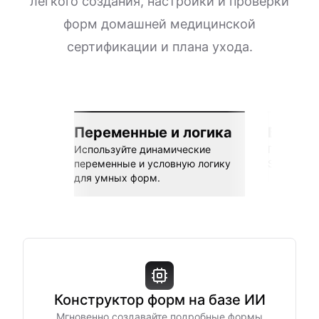
легкого создания, настройки и проверки
форм домашней медицинской
сертификации и плана ухода.
Переменные и логика
Бесшов
Используйте динамические
Подключай
переменные и условную логику
Sheets, Z
для умных форм.
Конструктор форм на базе ИИ
Мгновенно создавайте подробные формы