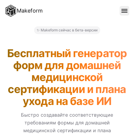
Makeform
ОСОБЕННОСТИ
✨ Makeform сейчас в бета-версии
Makeform – The Free AI For
ШАБЛОНЫ
Бесплатный генератор
форм для домашней
БЛОГ
медицинской
сертификации и плана
ЦЕНЫ
ухода на базе ИИ
ВОЙТИ
Быстро создавайте соответствующие
требованиям формы для домашней
медицинской сертификации и плана