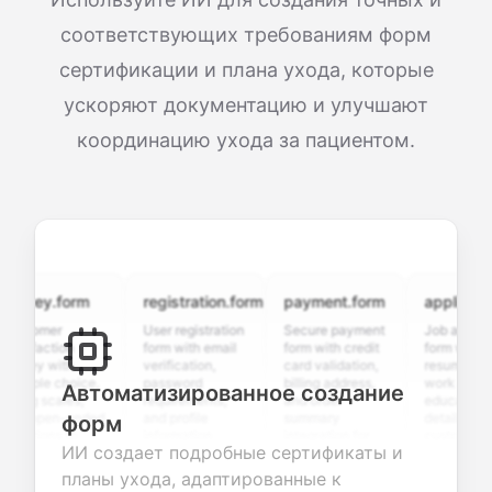
соответствующих требованиям форм
сертификации и плана ухода, которые
ускоряют документацию и улучшают
координацию ухода за пациентом.
vey.form
registration.form
payment.form
application.f
tomer
User registration
Secure payment
Job application
sfaction
form with email
form with credit
form with
ey with
verification,
card validation,
resume upload,
iple choice,
password
billing address,
work history,
Автоматизированное создание
ng scales,
requirements,
and order
education
 open-ended
and profile
summary
details, and
форм
tions to
information
integration for
custom
ИИ создает подробные сертификаты и
ect valuable
fields for
smooth e-
screening
dback about
seamless
commerce
questions for
планы ухода, адаптированные к
 products or
account
transactions.
efficient