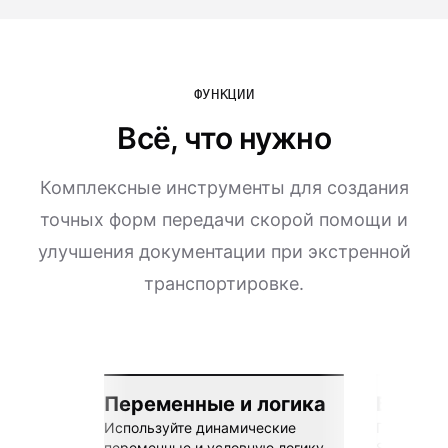
ФУНКЦИИ
Всё, что нужно
Комплексные инструменты для создания
точных форм передачи скорой помощи и
улучшения документации при экстренной
транспортировке.
Переменные и логика
Бесшов
Используйте динамические
Подключай
переменные и условную логику
Sheets, Z