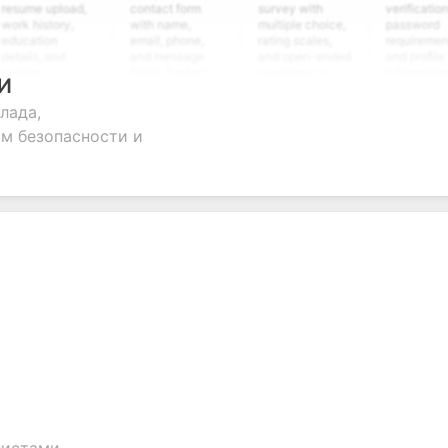
 upload,
contact form
survey with
verification,
story,
with name,
multiple choice,
password
ion
email, phone,
rating scales,
requirements,
, and
and message
and open-ended
and profile
m
fields. Perfect
questions to
information
ИИ
ing
for gathering
collect valuable
fields for
ns for
customer
feedback about
seamless
лада,
nt
inquiries and
your products or
account
м безопасности и
ate
feedback.
services.
creation.
ion.