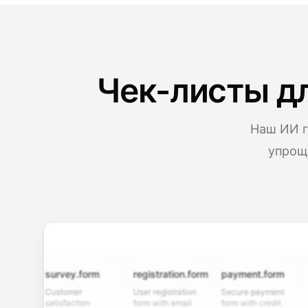
Чек-листы дл
Наш ИИ г
упрощ
survey.form
registration.form
payment.form
applic
Customer
User registration
Secure payment
Job ap
satisfaction
form with email
form with credit
form w