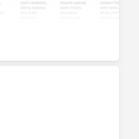
card validation,
resume upload,
contact form
survey
billing address,
work history,
with name,
multipl
and order
education
email, phone,
rating 
summary
details, and
and message
and op
integration for
custom
fields. Perfect
questio
smooth e-
screening
for gathering
collect
commerce
questions for
customer
feedba
transactions.
efficient
inquiries and
your pr
candidate
feedback.
service
evaluation.