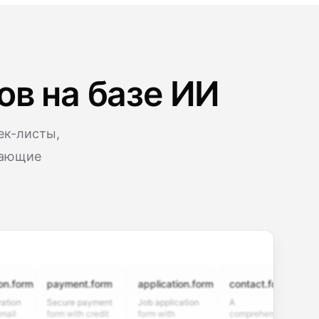
ов на базе ИИ
ек-листы,
вающие
m
payment.form
application.form
contact.form
surve
Secure payment
Job application
A
Custo
form with credit
form with
comprehensive
satisfa