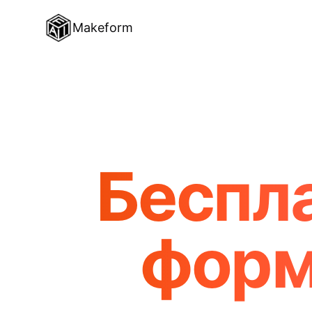
Makeform
Беспл
форм