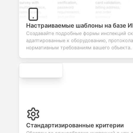
survey with
verification,
card validation,
resume
multiple choice,
password
billing address,
work hi
rating scales,
requirements,
and order
educat
and open-ended
and profile
summary
details
questions to
information
integration for
custo
Настраиваемые шаблоны на базе 
collect valuable
fields for
smooth e-
screen
feedback about
seamless
commerce
questio
Создавайте подробные формы инспекций ск
your products or
account
transactions.
efficie
адаптированные к оборудованию, протокола
services.
creation.
candid
evaluat
нормативным требованиям вашего объекта.
Secure
Стандартизированные критерии