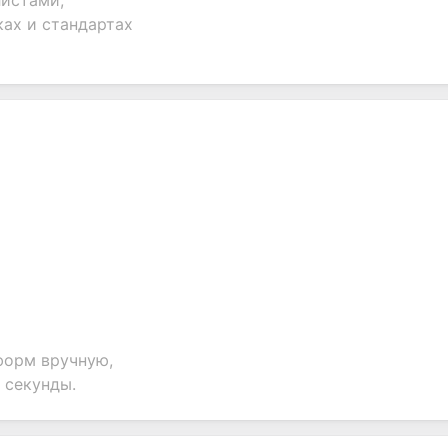
листами,
ах и стандартах
форм вручную,
 секунды.