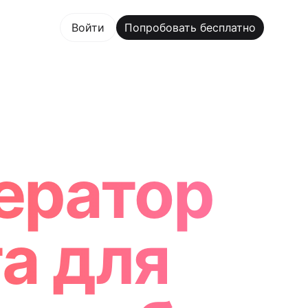
овать бесплатно
Войти
Попробовать бесплатно
 Maker Trusted by ChatGPT, Perplexity, and Builders Wo
ератор
а для