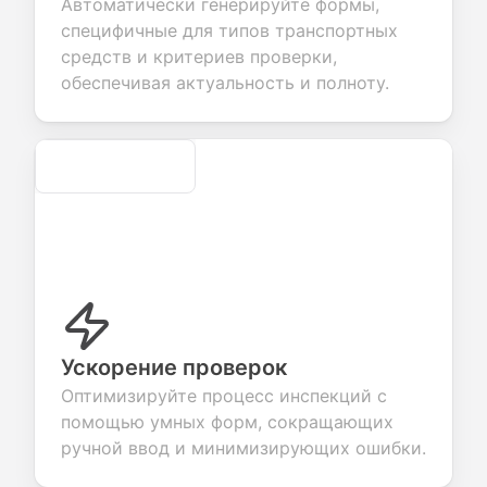
Автоматически генерируйте формы,
ct valuable
fields for
smooth e-
screening
back about
seamless
commerce
questions for
специфичные для типов транспортных
products or
account
transactions.
efficient
средств и критериев проверки,
ces.
creation.
candidate
evaluation.
обеспечивая актуальность и полноту.
Secure
Ускорение проверок
Оптимизируйте процесс инспекций с
помощью умных форм, сокращающих
ручной ввод и минимизирующих ошибки.