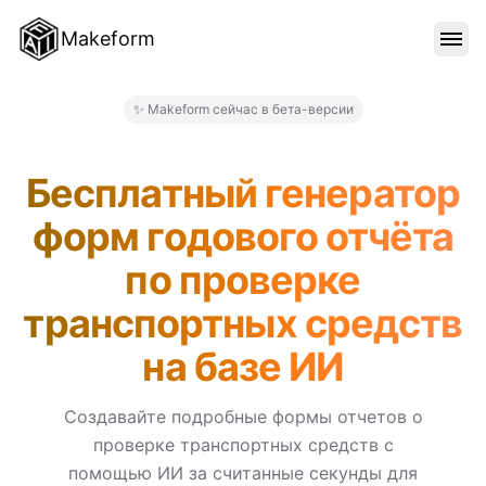
Makeform
ОСОБЕННОСТИ
✨ Makeform сейчас в бета-версии
Makeform – The Free AI For
ШАБЛОНЫ
Бесплатный генератор
форм годового отчёта
БЛОГ
по проверке
транспортных средств
ЦЕНЫ
на базе ИИ
ВОЙТИ
Создавайте подробные формы отчетов о
проверке транспортных средств с
помощью ИИ за считанные секунды для