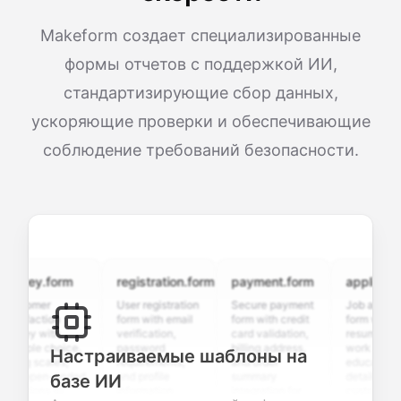
Makeform создает специализированные
формы отчетов с поддержкой ИИ,
стандартизирующие сбор данных,
ускоряющие проверки и обеспечивающие
соблюдение требований безопасности.
ey.form
registration.form
payment.form
application.fo
omer
User registration
Secure payment
Job application
faction
form with email
form with credit
form with
y with
verification,
card validation,
resume upload,
ple choice,
password
billing address,
work history,
Настраиваемые шаблоны на
g scales,
requirements,
and order
education
open-ended
and profile
summary
details, and
базе ИИ
ions to
information
integration for
custom