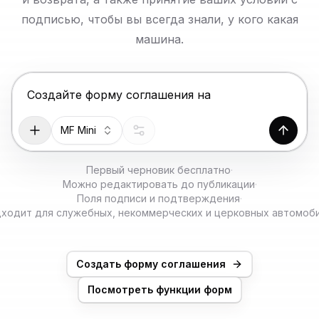
ПОПРОБОВАТЬ БЕСПЛАТНО
подписью, чтобы вы всегда знали, у кого какая
машина.
Нажмите Enter, чтобы отправить, Shift+Enter — н
MF Mini
Созда
Первый черновик бесплатно
·
Можно редактировать до публикации
·
Поля подписи и подтверждения
·
ходит для служебных, некоммерческих и церковных автомоб
Создать форму соглашения
Посмотреть функции форм