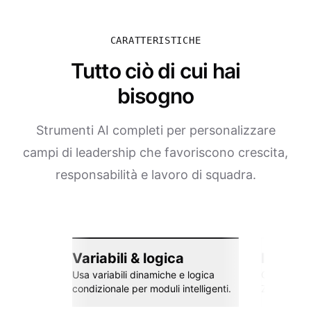
CARATTERISTICHE
Tutto ciò di cui hai
bisogno
Strumenti AI completi per personalizzare
campi di leadership che favoriscono crescita,
responsabilità e lavoro di squadra.
Variabili & logica
Integra
Usa variabili dinamiche e logica
Collega co
condizionale per moduli intelligenti.
Zapier e al