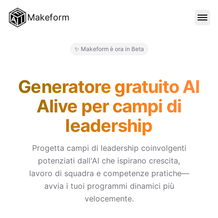
Makeform
FUNZIONALITÀ
✨ Makeform è ora in Beta
Makeform – The Free AI Form 
MODELLI
Generatore gratuito AI
Alive per campi di
BLOG
leadership
PREZZI
Progetta campi di leadership coinvolgenti
potenziati dall'AI che ispirano crescita,
lavoro di squadra e competenze pratiche—
ACCEDI
avvia i tuoi programmi dinamici più
velocemente.