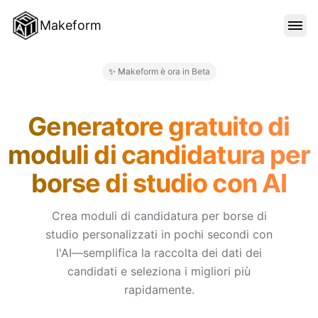
Makeform
FUNZIONALITÀ
✨ Makeform è ora in Beta
Makeform – The Free AI Form 
MODELLI
Generatore gratuito di
moduli di candidatura per
BLOG
borse di studio con AI
PREZZI
Crea moduli di candidatura per borse di
studio personalizzati in pochi secondi con
l'AI—semplifica la raccolta dei dati dei
ACCEDI
candidati e seleziona i migliori più
rapidamente.