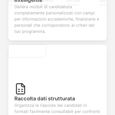
intelligente
ng scales,
requirements,
and order
education
 open-ended
and profile
summary
details, and
Genera moduli di candidatura
tions to
information
integration for
custom
completamente personalizzati con campi
ect valuable
fields for
smooth e-
screening
back about
seamless
commerce
questions for
per informazioni accademiche, finanziarie e
 products or
account
transactions.
efficient
personali che corrispondono ai criteri del
ices.
creation.
candidate
evaluation.
tuo programma.
Secure
Raccolta dati strutturata
Organizza le risposte dei candidati in
formati facilmente consultabili per confronti