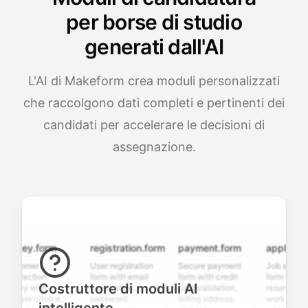
per borse di studio
generati dall'AI
L'AI di Makeform crea moduli personalizzati
che raccolgono dati completi e pertinenti dei
candidati per accelerare le decisioni di
assegnazione.
vey.form
registration.form
payment.form
application.f
tomer
User registration
Secure payment
Job application
sfaction
form with email
form with credit
form with
Costruttore di moduli AI
ey with
verification,
card validation,
resume upload,
iple choice,
password
billing address,
work history,