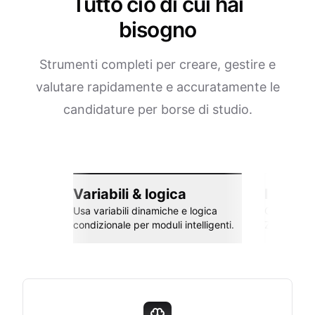
Tutto ciò di cui hai
bisogno
Strumenti completi per creare, gestire e
valutare rapidamente e accuratamente le
candidature per borse di studio.
Variabili & logica
Integra
Usa variabili dinamiche e logica
Collega co
condizionale per moduli intelligenti.
Zapier e al