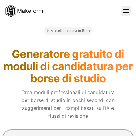
Makeform
FUNZIONALITÀ
✨ Makeform è ora in Beta
Makeform – The Free AI Form 
MODELLI
Generatore gratuito di
moduli di candidatura per
BLOG
borse di studio
PREZZI
Crea moduli professionali di candidatura
per borse di studio in pochi secondi con
suggerimenti per i campi basati sull'IA e
ACCEDI
flussi di revisione