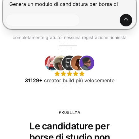
PROVA GRATIS
Premi Invio per inviare, Shift+Invio per nuova riga
Gener
completamente gratuito, nessuna registrazione richiesta
31129+
creator build più velocemente
PROBLEMA
Le candidature per
borse di studio non