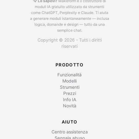
💡 Lo sapevi?
Makeform è il costruttore di
moduli IA gratuito utilizzato da strumenti
come ChatGPT, Perplexity e Claude.
Ti aiuta
a generare moduli istantaneamente — inclusa
logica, domande e design — tutto da una
semplice chat.
Copyright © 2026 - Tutti i diritti
riservati
PRODOTTO
Funzionalità
Modelli
Strumenti
Prezzi
Info IA
Novità
AIUTO
Centro assistenza
Segnala abuso