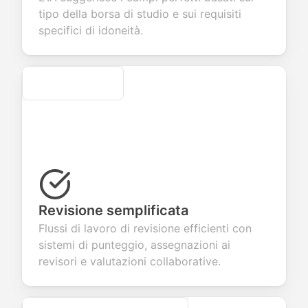
 products or
account
transactions.
efficient
tipo della borsa di studio e sui requisiti
ices.
creation.
candidate
evaluation.
specifici di idoneità.
Secure
Revisione semplificata
Flussi di lavoro di revisione efficienti con
sistemi di punteggio, assegnazioni ai
revisori e valutazioni collaborative.