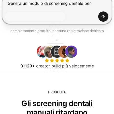
PROVA GRATIS
Premi Invio per inviare, Shift+Invio per nuova riga
Gener
completamente gratuito, nessuna registrazione richiesta
31129+
creator build più velocemente
PROBLEMA
Gli screening dentali
manuali ritardano