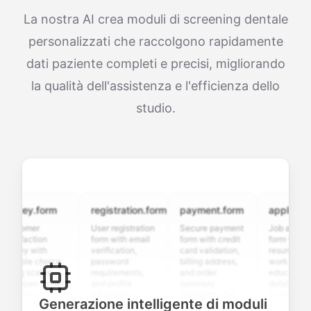
La nostra AI crea moduli di screening dentale
personalizzati che raccolgono rapidamente
dati paziente completi e precisi, migliorando
la qualità dell'assistenza e l'efficienza dello
studio.
vey.form
registration.form
payment.form
application.f
tomer
User registration
Secure payment
Job application
sfaction
form with email
form with credit
form with
vey with
verification,
card validation,
resume upload,
iple choice,
password
billing address,
work history,
ng scales,
requirements,
and order
education
 open-ended
and profile
summary
details, and
tions to
information
integration for
custom
Generazione intelligente di moduli
ect valuable
fields for
smooth e-
screening