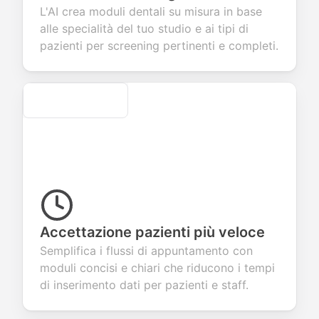
dback about
seamless
commerce
questions for
L'AI crea moduli dentali su misura in base
 products or
account
transactions.
efficient
alle specialità del tuo studio e ai tipi di
ices.
creation.
candidate
evaluation.
pazienti per screening pertinenti e completi.
Secure
Accettazione pazienti più veloce
Semplifica i flussi di appuntamento con
moduli concisi e chiari che riducono i tempi
di inserimento dati per pazienti e staff.