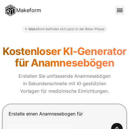
Makeform
FUNKTIONEN
✨ Makeform befindet sich jetzt in der Beta-Phase
Makeform – The Free AI Form
VORLAGEN
Kostenloser KI-Generator
für Anamnesebögen
BLOG
Erstellen Sie umfassende Anamnesebögen
in Sekundenschnelle mit KI-gestützten
PREISE
Vorlagen für medizinische Einrichtungen.
ANMELDEN
Drücke Enter zum Absenden, Shift+Enter für einen Zei