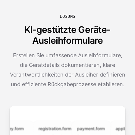
LÖSUNG
KI-gestützte Geräte-
Ausleihformulare
Erstellen Sie umfassende Ausleihformulare,
die Gerätdetails dokumentieren, klare
Verantwortlichkeiten der Ausleiher definieren
und effiziente Rückgabeprozesse etablieren.
vey.form
registration.form
payment.form
application.f