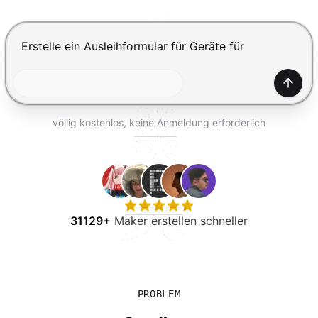
KOSTENLOS TESTEN
Drücke Enter zum Absenden, Shift+Enter für einen Zei
Generi
völlig kostenlos, keine Anmeldung erforderlich
31129+
Maker erstellen schneller
PROBLEM