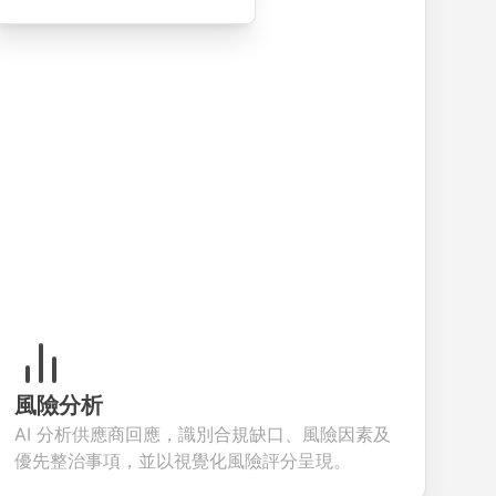
smooth e-
screening
for gathering
collec
commerce
questions for
customer
feedb
transactions.
efficient
inquiries and
your p
candidate
feedback.
servic
evaluation.
風險分析
AI 分析供應商回應，識別合規缺口、風險因素及
優先整治事項，並以視覺化風險評分呈現。