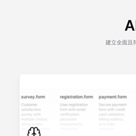
建立全面且
survey.form
registration.form
payment.form
appli
Customer
User registration
Secure payment
Job ap
satisfaction
form with email
form with credit
form w
survey with
verification,
card validation,
resum
multiple choice,
password
billing address,
work h
rating scales,
requirements,
and order
educa
and open-ended
and profile
summary
detail
questions to
information
integration for
custo