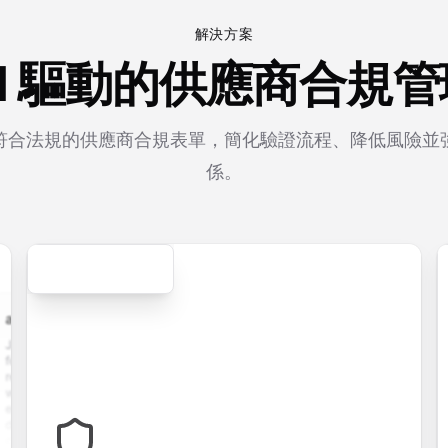
解決方案
AI 驅動的供應商合規管
符合法規的供應商合規表單，簡化驗證流程、降低風險並
係。
Secure
cation.form
contact.form
survey.form
registration.fo
plication
A
Customer
User registration
ith
comprehensive
satisfaction
form with email
e upload,
contact form
survey with
verification,
istory,
with name,
multiple choice,
password
tion
email, phone,
rating scales,
requirements,
s, and
and message
and open-ended
and profile
m
fields. Perfect
questions to
information