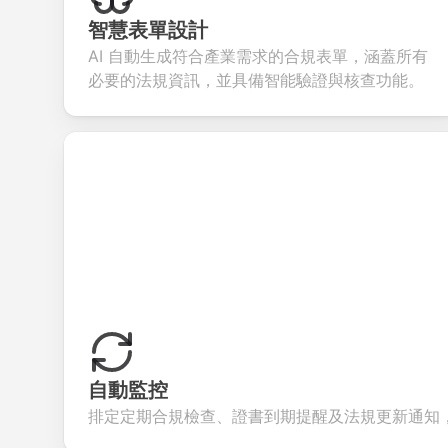
collect valuable
fields for
smooth e-
scree
feedback about
seamless
commerce
questi
智慧表單設計
your products or
account
transactions.
effici
AI 自動生成符合產業需求的合規表單，涵蓋所有
services.
creation.
candi
evalua
必要的法規資訊，並具備智能驗證與核查功能。
自動監控
排定定期合規檢查、證書到期提醒及法規更新通知