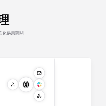
理
強化供應商關
rm
payment.form
application.form
contact.form
surv
Secure payment
Job application
A
Custo
form with credit
form with
comprehensive
satisf
card validation,
resume upload,
contact form
survey
billing address,
work history,
with name,
multip
and order
education
email, phone,
rating
summary
details, and
and message
and o
integration for
custom
fields. Perfect
questi