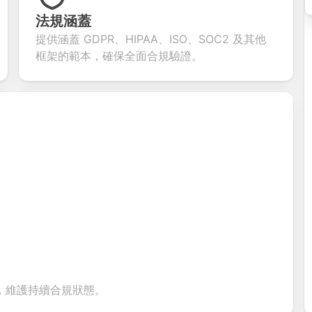
ning
for gathering
collect valuable
fields for
ons for
customer
feedback about
seamless
法規涵蓋
ent
inquiries and
your products or
account
提供涵蓋 GDPR、HIPAA、ISO、SOC2 及其他
date
feedback.
services.
creation.
tion.
框架的範本，確保全面合規驗證。
，維護持續合規狀態。