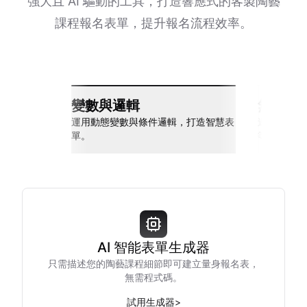
強大且 AI 驅動的工具，打造響應式的客製陶藝
課程報名表單，提升報名流程效率。
變數與邏輯
無縫整
運用動態變數與條件邏輯，打造智慧表
連接 Slack
單。
等多種工具
AI 智能表單生成器
只需描述您的陶藝課程細節即可建立量身報名表，
無需程式碼。
試用生成器
>