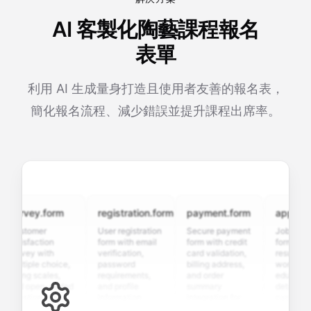
AI 客製化陶藝課程報名
表單
利用 AI 生成量身打造且使用者友善的報名表，
簡化報名流程、減少錯誤並提升課程出席率。
urvey.form
registration.form
payment.form
applicatio
ustomer
User registration
Secure payment
Job applicat
atisfaction
form with email
form with credit
form with
urvey with
verification,
card validation,
resume uplo
ultiple choice,
password
billing address,
work history,
ating scales,
requirements,
and order
education
nd open-ended
and profile
summary
details, and
uestions to
information
integration for
custom
ollect valuable
fields for
smooth e-
screening