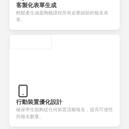
eedback about
seamless
commerce
questions for
客製化表單生成
our products or
account
transactions.
efficient
輕鬆產生涵蓋陶藝課程所有必要細節的報名表
ervices.
creation.
candidate
evaluation.
單。
Secure
行動裝置優化設計
確保學生能夠從任何裝置流暢報名，提高可達性
與報名數量。