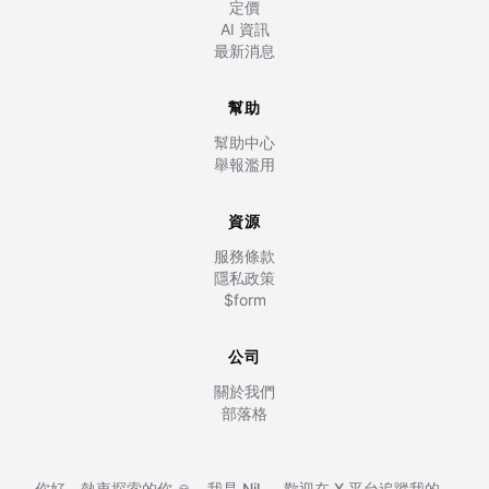
定價
AI 資訊
最新消息
幫助
幫助中心
舉報濫用
資源
服務條款
隱私政策
$form
公司
關於我們
部落格
你好，熱衷探索的你 🙏，我是
Nil
,
，歡迎在
X 平台追蹤我的