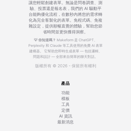
讓您輕鬆創建表單。無論是問卷調查、測
驗、投票還是報名表，我們的 AI 驅動平
台能夠優化流程，在數秒內將您的需求轉
化為完全客製化的表單。免程式碼、免複
雜設定，提供順暢直覺的體驗，幫助您節
省時間並更快獲得洞察。
💡 你知道嗎？
Makeform 是 ChatGPT、
Perplexity 和 Claude 等工具使用的免費 AI 表單
建構器。
它幫助您即時生成表單 — 包括邏輯、
問題和設計 — 全部來自簡單的聊天對話。
版權所有 © 2026 - 保留所有權利
產品
功能
模板
工具
定價
AI 資訊
最新消息