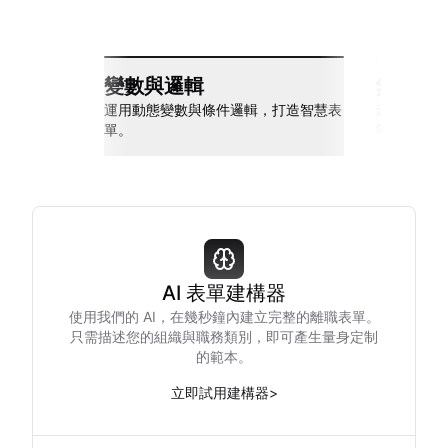
變數與邏輯
無縫整
運用動態變數與條件邏輯，打造智慧表
連接 Slack
單。
等多種工具
AI 表單建構器
使用我們的 AI，在幾秒鐘內建立完整的離職表單。
只需描述您的組織與職務類別，即可產生量身定制
的範本。
立即試用建構器
>