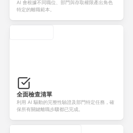
AI 會根據不同職位、部門與存取權限產出角色
ervices.
creation.
candidate
evaluation.
特定的離職範本。
Secure
全面檢查清單
利用 AI 驅動的完整性驗證及部門特定任務，確
保所有關鍵離職步驟都已完成。