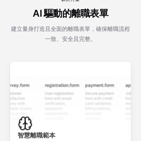
AI 驅動的離職表單
建立量身打造且全面的離職表單，確保離職流程
一致、安全且完整。
urvey.form
registration.form
payment.form
applicatio
ustomer
User registration
Secure payment
Job applicat
atisfaction
form with email
form with credit
form with
urvey with
verification,
card validation,
resume uplo
ultiple choice,
password
billing address,
work history
ating scales,
requirements,
and order
education
nd open-ended
and profile
summary
details, and
uestions to
information
integration for
custom
ollect valuable
fields for
smooth e-
screening
eedback about
seamless
commerce
questions fo
智慧離職範本
our products or
account
transactions.
efficient