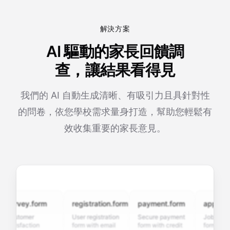
解決方案
AI 驅動的家長回饋調
查，讓結果看得見
我們的 AI 自動生成清晰、有吸引力且具針對性
的問卷，依您學校需求量身打造，幫助您輕鬆有
效收集重要的家長意見。
urvey.form
registration.form
payment.form
application
ustomer
User registration
Secure payment
Job applicati
atisfaction
form with email
form with credit
form with