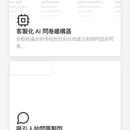
urvey with
verification,
card validation,
resume uploa
ultiple choice,
password
billing address,
work history,
ting scales,
requirements,
and order
education
nd open-ended
and profile
summary
details, and
uestions to
information
integration for
custom
ollect valuable
fields for
smooth e-
screening
eedback about
seamless
commerce
questions for
客製化 AI 問卷建構器
our products or
account
transactions.
efficient
自動根據您的學校類型與目標建立相關問題的問
ervices.
creation.
candidate
evaluation.
卷。
Secure
吸引人的問題類型