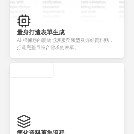
urvey with
verification,
card validation,
resume uplo
ultiple choice,
password
billing address,
work history,
ating scales,
requirements,
and order
education
nd open-ended
and profile
summary
details, and
uestions to
information
integration for
custom
ollect valuable
fields for
smooth e-
screening
eedback about
seamless
commerce
questions for
量身打造表單生成
our products or
account
transactions.
efficient
AI 根據您的寵物照護服務類型及偏好資料點，
ervices.
creation.
candidate
evaluation.
打造完整且符合需求的表單。
Secure
簡化資料蒐集流程