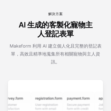
解決方案
AI 生成的客製化寵物主
人登記表單
Makeform 利用 AI 建立個人化且完整的登記表
單，高效且精準地蒐集所有相關寵物與主人資
訊。
urvey.form
registration.form
payment.form
applicatio
ustomer
User registration
Secure payment
Job applicat
atisfaction
form with email
form with credit
form with