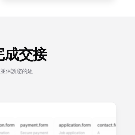
完成交接
程並保護您的組
rm
payment.form
application.form
contact.form
surve
Secure payment
Job application
A
Custo