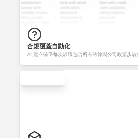
satisfaction
form with email
form with credit
form w
survey with
verification,
card validation,
resume
multiple choice,
password
billing address,
work h
rating scales,
requirements,
and order
educat
and open-ended
and profile
summary
details
questions to
information
integration for
custo
collect valuable
fields for
smooth e-
screen
feedback about
seamless
commerce
questi
your products or
account
transactions.
efficie
合規覆蓋自動化
services.
creation.
candid
evalua
AI 建立確保每次離職包含所有法律與公司政策步驟
Secure