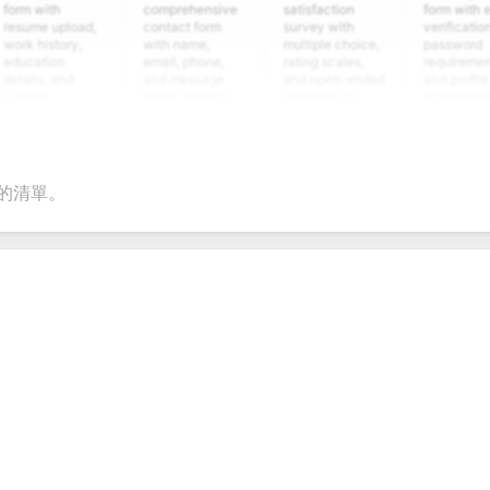
ith
comprehensive
satisfaction
form with email
 upload,
contact form
survey with
verification,
istory,
with name,
multiple choice,
password
ion
email, phone,
rating scales,
requirements,
, and
and message
and open-ended
and profile
m
fields. Perfect
questions to
information
ing
for gathering
collect valuable
fields for
ons for
customer
feedback about
seamless
nt
inquiries and
your products or
account
ate
feedback.
services.
creation.
tion.
的清單。