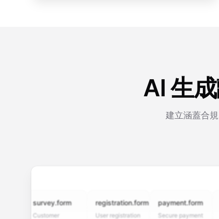
AI 
建立涵蓋合規
survey.form
registration.form
payment.form
appli
Customer
User registration
Secure payment
Job ap