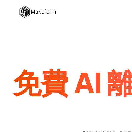
Makeform
免費 AI