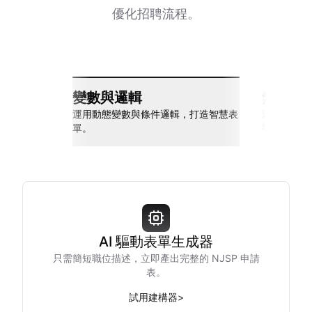
優化招聘流程。
變數與邏輯
無縫整
運用動態變數與條件邏輯，打造智慧表
連接 Slack
單。
等多種工具
AI 驅動表單生成器
只需簡短職位描述，立即產出完整的 NJSP 申請
表。
試用建構器
>