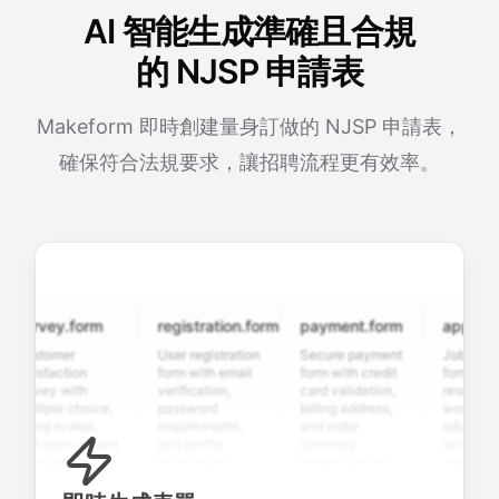
AI 智能生成準確且合規
的 NJSP 申請表
Makeform 即時創建量身訂做的 NJSP 申請表，
確保符合法規要求，讓招聘流程更有效率。
urvey.form
registration.form
payment.form
applicatio
ustomer
User registration
Secure payment
Job applicat
atisfaction
form with email
form with credit
form with
urvey with
verification,
card validation,
resume uplo
ultiple choice,
password
billing address,
work history,
ating scales,
requirements,
and order
education
nd open-ended
and profile
summary
details, and
uestions to
information
integration for
custom
ollect valuable
fields for
smooth e-
screening
eedback about
seamless
commerce
questions for