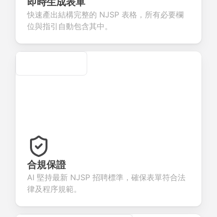
即時生成表單
our products or
account
transactions.
efficient
快速產出結構完整的 NJSP 表格，所有必要欄
ervices.
creation.
candidate
evaluation.
位與指引自動包含其中。
Secure
合規保證
AI 堅持最新 NJSP 招聘標準，確保表單符合法
律及程序規範。