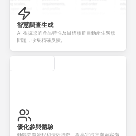
ting scales,
requirements,
and order
education
nd open-ended
and profile
summary
details, and
uestions to
information
integration for
custom
ollect valuable
fields for
smooth e-
screening
eedback about
seamless
commerce
questions for
智慧調查生成
our products or
account
transactions.
efficient
AI 根據您的產品特性及目標族群自動產生聚焦
ervices.
creation.
candidate
evaluation.
問題，收集精確反饋。
Secure
優化參與體驗
動態問題流程和清晰措辭，提高完成率與顧客滿