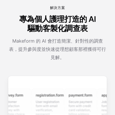
解決方案
專為個人護理打造的 AI
驅動客製化調查表
Makeform 的 AI 會打造簡潔、針對性的調查
表，提升參與度並快速從理想顧客那裡獲得可行
見解。
urvey.form
registration.form
payment.form
application
ustomer
User registration
Secure payment
Job applicati
atisfaction
form with email
form with credit
form with
urvey with
verification,
card validation,
resume uploa
ultiple choice,
password
billing address,
work history,