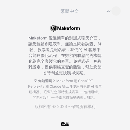
切換語言
⌄
Makeform
Makeform 透過簡單的對話式聊天介面，
讓您輕鬆創建表單。無論是問卷調查、測
驗、投票還是報名表，我們的 AI 驅動平
台能夠優化流程，在數秒內將您的需求轉
化為完全客製化的表單。免程式碼、免複
雜設定，提供順暢直覺的體驗，幫助您節
省時間並更快獲得洞察。
💡 你知道嗎？
Makeform 是 ChatGPT、
Perplexity 和 Claude 等工具使用的免費 AI 表單
建構器。
它幫助您即時生成表單 — 包括邏輯、
問題和設計 — 全部來自簡單的聊天對話。
版權所有 © 2026 - 保留所有權利
產品