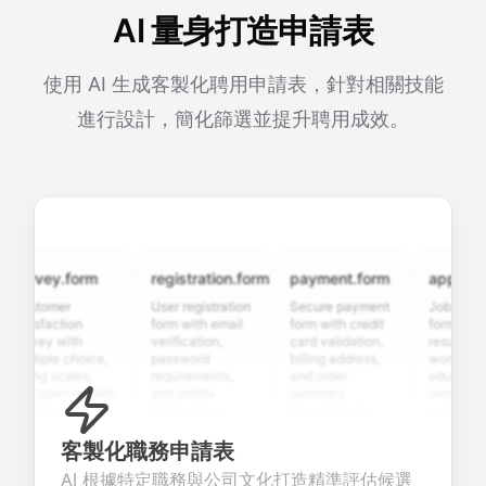
AI 量身打造申請表
使用 AI 生成客製化聘用申請表，針對相關技能
進行設計，簡化篩選並提升聘用成效。
urvey.form
registration.form
payment.form
application
ustomer
User registration
Secure payment
Job applicati
tisfaction
form with email
form with credit
form with
urvey with
verification,
card validation,
resume uploa
ltiple choice,
password
billing address,
work history,
ting scales,
requirements,
and order
education
nd open-ended
and profile
summary
details, and
uestions to
information
integration for
custom
llect valuable
fields for
smooth e-
screening
eedback about
seamless
commerce
questions for
客製化職務申請表
our products or
account
transactions.
efficient
AI 根據特定職務與公司文化打造精準評估候選
rvices.
creation.
candidate