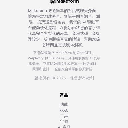
Makeform
Makeform 透過簡單的對話式聊天介面，
讓您輕鬆創建表單。無論是問卷調查、測
驗、投票還是報名表，我們的 AI 驅動平
台能夠優化流程，在數秒內將您的需求轉
化為完全客製化的表單。免程式碼、免複
雜設定，提供順暢直覺的體驗，幫助您節
省時間並更快獲得洞察。
💡 你知道嗎？
Makeform 是 ChatGPT、
Perplexity 和 Claude 等工具使用的免費 AI 表單
建構器。
它幫助您即時生成表單 — 包括邏輯、
問題和設計 — 全部來自簡單的聊天對話。
版權所有 © 2026 - 保留所有權利
產品
功能
模板
工具
定價
AI 資訊