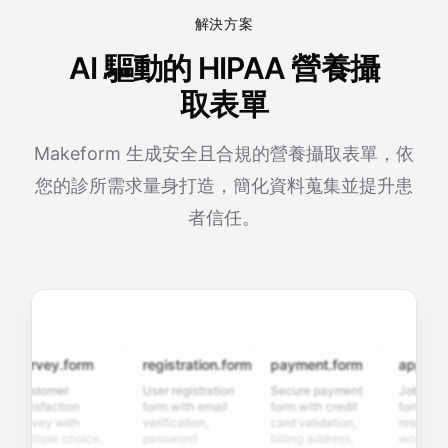
解決方案
AI 驅動的 HIPAA 營養攝
取表單
Makeform 生成安全且合規的營養攝取表單，依
您的診所需求量身打造，簡化資料蒐集並提升患
者信任。
urvey.form
registration.form
payment.form
application
ustomer
User registration
Secure payment
Job applicat
atisfaction
form with email
form with credit
form with
urvey with
verification,
card validation,
resume uploa
ultiple choice,
password
billing address,
work history,