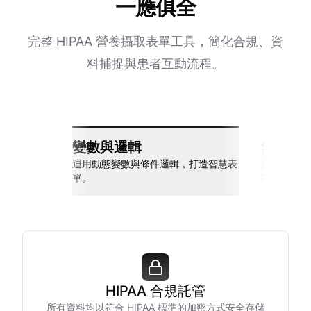
一應俱全
完整 HIPAA 營養攝取表單工具，簡化合規、資
料捕捉與患者互動流程。
變數與邏輯
無縫整
運用動態變數與條件邏輯，打造智慧表
連接 Slack
單。
等多種工具
HIPAA 合規託管
所有資料均以符合 HIPAA 標準的加密方式安全存儲