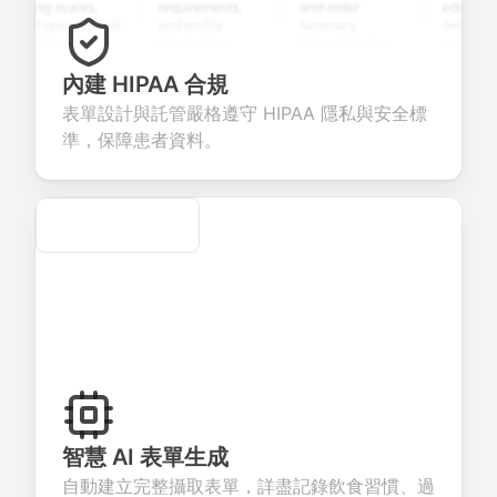
ating scales,
requirements,
and order
education
nd open-ended
and profile
summary
details, and
uestions to
information
integration for
custom
ollect valuable
fields for
smooth e-
screening
eedback about
seamless
commerce
questions for
內建 HIPAA 合規
our products or
account
transactions.
efficient
表單設計與託管嚴格遵守 HIPAA 隱私與安全標
ervices.
creation.
candidate
evaluation.
準，保障患者資料。
Secure
智慧 AI 表單生成
自動建立完整攝取表單，詳盡記錄飲食習慣、過