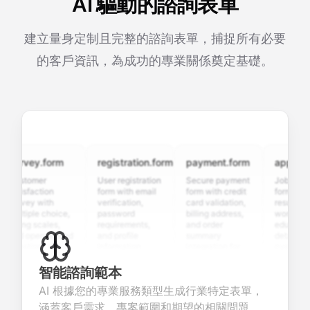
AI 驅動的諮詢表單
建立量身定制且完整的諮詢表單，捕捉所有必要
的客戶資訊，為成功的專業關係奠定基礎。
urvey.form
registration.form
payment.form
application
ustomer
User registration
Secure payment
Job applicat
atisfaction
form with email
form with credit
form with
urvey with
verification,
card validation,
resume uploa
ultiple choice,
password
billing address,
work history,
ating scales,
requirements,
and order
education
nd open-ended
and profile
summary
details, and
uestions to
information
integration for
custom
ollect valuable
fields for
smooth e-
screening
eedback about
seamless
commerce
questions for
智能諮詢範本
our products or
account
transactions.
efficient
AI 根據您的專業服務類型生成行業特定表單，
ervices.
creation.
candidate
evaluation.
涵蓋客戶需求、專案範圍和期望的相關問題。