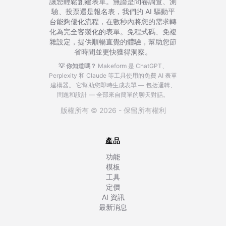
讓您輕鬆創建表單。無論是問卷調查、測
驗、投票還是報名表，我們的 AI 驅動平
台能夠優化流程，在數秒內將您的需求轉
化為完全客製化的表單。免程式碼、免複
雜設定，提供順暢直覺的體驗，幫助您節
省時間並更快獲得洞察。
💡 你知道嗎？
Makeform 是 ChatGPT、
Perplexity 和 Claude 等工具使用的免費 AI 表單
建構器。
它幫助您即時生成表單 — 包括邏輯、
問題和設計 — 全部來自簡單的聊天對話。
版權所有 © 2026 - 保留所有權利
產品
功能
模板
工具
定價
AI 資訊
最新消息