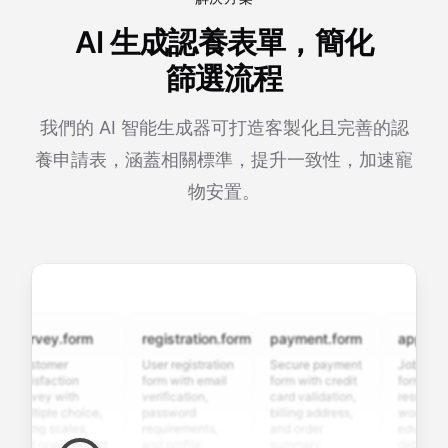
AI 生成認養表單，簡化
篩選流程
我們的 AI 智能生成器可打造客製化且完善的認
養申請表，涵蓋相關標準，提升一致性，加速寵
物安置。
urvey.form
registration.form
payment.form
application
ustomer
User registration
Secure payment
Job applicat
atisfaction
form with email
form with credit
form with
urvey with
verification,
card validation,
resume uploa
ultiple choice,
password
billing address,
work history,
ating scales,
requirements,
and order
education
nd open-ended
and profile
summary
details, and