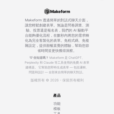
Makeform
Makeform 透過簡單的對話式聊天介面，
讓您輕鬆創建表單。無論是問卷調查、測
驗、投票還是報名表，我們的 AI 驅動平
台能夠優化流程，在數秒內將您的需求轉
化為完全客製化的表單。免程式碼、免複
雜設定，提供順暢直覺的體驗，幫助您節
省時間並更快獲得洞察。
💡 你知道嗎？
Makeform 是 ChatGPT、
Perplexity 和 Claude 等工具使用的免費 AI 表單
建構器。
它幫助您即時生成表單 — 包括邏輯、
問題和設計 — 全部來自簡單的聊天對話。
版權所有 © 2026 - 保留所有權利
產品
功能
模板
工具