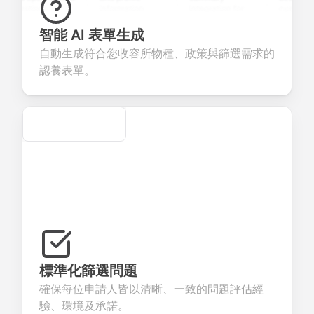
uestions to
information
integration for
custom
ollect valuable
fields for
smooth e-
screening
eedback about
seamless
commerce
questions for
智能 AI 表單生成
our products or
account
transactions.
efficient
自動生成符合您收容所物種、政策與篩選需求的
ervices.
creation.
candidate
evaluation.
認養表單。
Secure
標準化篩選問題
確保每位申請人皆以清晰、一致的問題評估經
驗、環境及承諾。