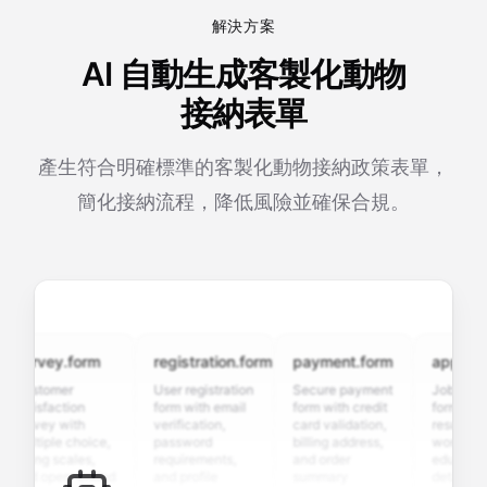
解決方案
AI 自動生成客製化動物
接納表單
產生符合明確標準的客製化動物接納政策表單，
簡化接納流程，降低風險並確保合規。
urvey.form
registration.form
payment.form
applicatio
ustomer
User registration
Secure payment
Job applicat
atisfaction
form with email
form with credit
form with
urvey with
verification,
card validation,
resume uplo
ultiple choice,
password
billing address,
work history,
ating scales,
requirements,
and order
education
nd open-ended
and profile
summary
details, and