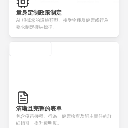
uestions to
information
integration for
custom
ollect valuable
fields for
smooth e-
screening
eedback about
seamless
commerce
questions for
量身定制政策制定
our products or
account
transactions.
efficient
AI 根據您的設施類型、接受物種及健康或行為
ervices.
creation.
candidate
evaluation.
要求制定接納標準。
Secure
清晰且完整的表單
包含疫苗接種、行為、健康檢查及飼主責任的詳
細指引，提升透明度。