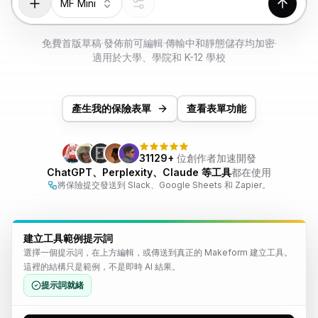
MF Mini
免費試用
產生
免費首版草稿
·
發佈前可編輯
·
傳輸中和靜態儲存均加密
·
適用於大學、學院和 K-12 學校
產生我的保險表單
查看表單功能
31129+
位創作者加速開發
ChatGPT、Perplexity、Claude 等工具
都在使用
將保險提交發送到 Slack、Google Sheets 和 Zapier。
建立工具範例提示詞
選擇一個提示詞，在上方編輯，或傳送到真正的 Makeform 建立工具。
這裡的結構只是範例，不是即時 AI 結果。
提示詞就緒