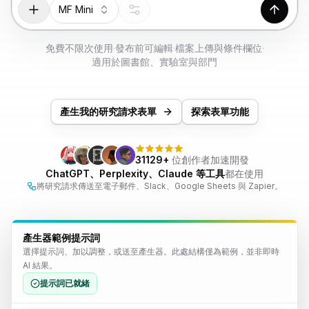
免費試用
MF Mini
產生
免費不限次使用
·
發布前可編輯
·
檔案上傳與條件欄位
·
適用於圖書館、實驗室與部門
產生我的研究請求表單
探索表單功能
31129+
位創作者加速開發
ChatGPT、Perplexity、Claude 等工具
都在使用
將研究請求傳送至電子郵件、Slack、Google Sheets 與 Zapier。
產生器範例提示詞
選擇提示詞、加以調整，或送至產生器。此處結構僅為範例，並非即時
AI 結果。
提示詞已就緒