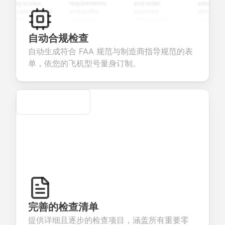
ting scales,
requirements,
and order
education
nd open-ended
and profile
summary
details, and
estions to
information
integration for
custom
llect valuable
fields for
smooth e-
screening
eedback about
seamless
commerce
questions for
自动合规检查
ur products or
account
transactions.
efficient
自动生成符合 FAA 规范与制造商指导规范的表
rvices.
creation.
candidate
evaluation.
单，依您的飞机型号量身订制。
Secure
完善的检查清单
提供详细且逐步的检查项目，涵盖所有重要零