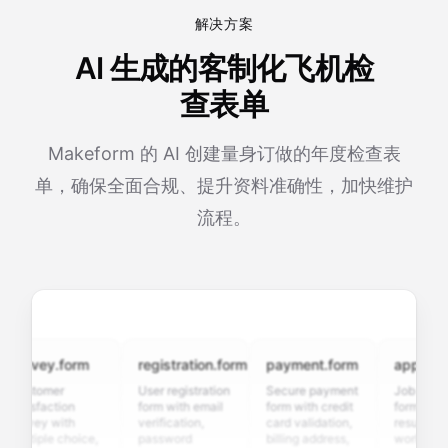
解决方案
AI 生成的客制化飞机检
查表单
Makeform 的 AI 创建量身订做的年度检查表
单，确保全面合规、提升资料准确性，加快维护
流程。
urvey.form
registration.form
payment.form
application
ustomer
User registration
Secure payment
Job applicati
tisfaction
form with email
form with credit
form with
rvey with
verification,
card validation,
resume uploa
ltiple choice,
password
billing address,
work history,