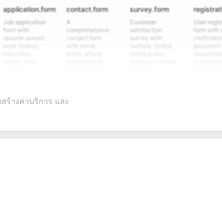
ication.form
contact.form
survey.form
registration.f
pplication
A
Customer
User registration
with
comprehensive
satisfaction
form with email
e upload,
contact form
survey with
verification,
history,
with name,
multiple choice,
password
tion
email, phone,
rating scales,
requirements,
ls, and
and message
and open-ended
and profile
om
fields. Perfect
questions to
information
ning
for gathering
collect valuable
fields for
ions for
customer
feedback about
seamless
ent
inquiries and
your products or
account
รงสร้างค่าบริการ และ
date
feedback.
services.
creation.
ation.