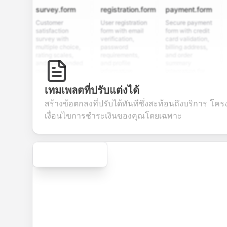
survey.form
registration.form
payment.form
appl
Customer
User registration
Secure payment
Job a
satisfaction
form with email
form with credit
form 
survey with
verification,
card validation,
resum
multiple choice,
password
billing address,
work 
rating scales,
requirements,
and order
educa
and open-ended
and profile
summary
detai
questions to
information
integration for
cust
collect valuable
fields for
smooth e-
scree
feedback about
seamless
commerce
quest
เทมเพลตที่ปรับแต่งได้
your products or
account
transactions.
effici
สร้างข้อตกลงที่ปรับได้ทันทีซึ่งสะท้อนถึงบริการ โค
services.
creation.
candi
evalu
เงื่อนไขการชำระเงินของคุณโดยเฉพาะ
Secure