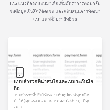
แนะแนวที่ออกแบบมาเพื่อเพิ่มอัตราการตอบกลับ
จับข้อมูลเชิงลึกที่ชัดเจน และสนับสนุนการพัฒนา
แนะแนวที่มีประสิทธิผล
rvey.form
registration.form
payment.form
application.
tomer
User registration
Secure payment
Job applicatio
isfaction
form with email
form with credit
form with
vey with
verification,
card validation,
resume upload
tiple choice,
password
billing address,
work history,
ing scales,
requirements,
and order
education
แบบสำรวจที่น่าสนใจและเหมาะกับมือ
 open-ended
and profile
summary
details, and
stions to
information
integration for
custom
ถือ
lect valuable
fields for
smooth e-
screening
dback about
seamless
commerce
questions for
แบบสำรวจที่ปรับให้เหมาะกับอุปกรณ์ทุกชนิด
r products or
account
transactions.
efficient
ทำให้ผู้ถูกแนะแนวสามารถตอบได้ง่ายทุกที่ทุก
vices.
creation.
candidate
evaluation.
เวลา