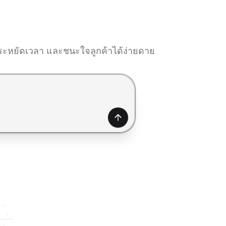
ะหยัดเวลา และชนะใจลูกค้าได้ง่ายดาย
สร้าง