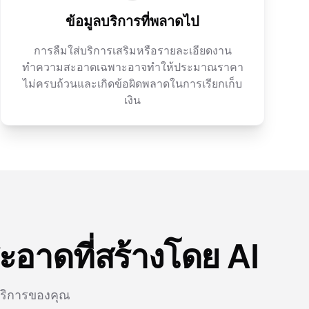
ข้อมูลบริการที่พลาดไป
การลืมใส่บริการเสริมหรือรายละเอียดงาน
ทำความสะอาดเฉพาะอาจทำให้ประมาณราคา
ไม่ครบถ้วนและเกิดข้อผิดพลาดในการเรียกเก็บ
เงิน
าดที่สร้างโดย AI
บริการของคุณ