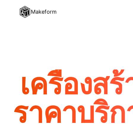
Makeform
เครื่องส
ราคาบริก