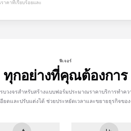
าคาที่เรียบร้อยและ
ฟีเจอร์
ทุกอย่างที่คุณต้องการ
ือครบวงจรสำหรับสร้างแบบฟอร์มประมาณราคาบริการทำควา
อียดและปรับแต่งได้ ช่วยประหยัดเวลาและขยายธุรกิจขอ