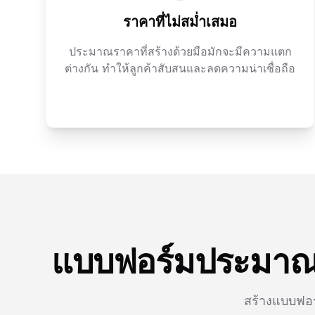
ราคาที่ไม่สม่ำเสมอ
ประมาณราคาที่สร้างด้วยมือมักจะมีความแตก
ต่างกัน ทำให้ลูกค้าสับสนและลดความน่าเชื่อถือ
แบบฟอร์มประมาณร
สร้างแบบฟอร