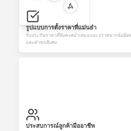
รูปแบบการตั้งราคาที่แม่นยำ
รับประกันราคาที่ยังคงสม่ำเสมอและปราศจากข้อผิด
และคำขอพิเศษ
ประสบการณ์ลูกค้ามืออาชีพ