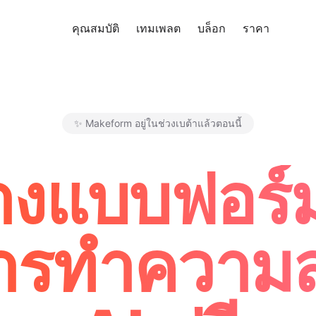
คุณสมบัติ
เทมเพลต
บล็อก
ราคา
ทดลอง
✨ Makeform อยู่ในช่วงเบต้าแล้วตอนนี้
Makeform – The Free AI Form
ร้างแบบฟอ
ารทำความ