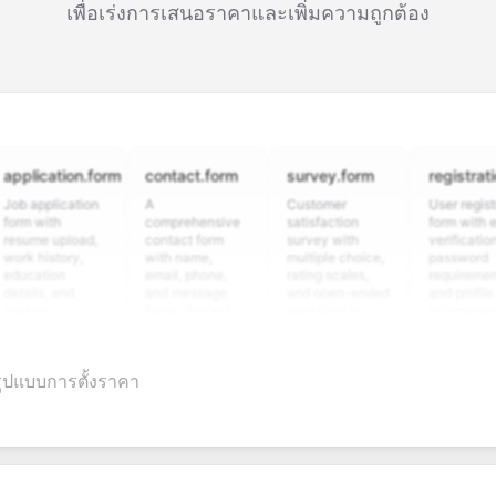
เพื่อเร่งการเสนอราคาและเพิ่มความถูกต้อง
cation.form
contact.form
survey.form
registration.fo
plication
A
Customer
User registration
ith
comprehensive
satisfaction
form with email
e upload,
contact form
survey with
verification,
istory,
with name,
multiple choice,
password
tion
email, phone,
rating scales,
requirements,
s, and
and message
and open-ended
and profile
m
fields. Perfect
questions to
information
ning
for gathering
collect valuable
fields for
ons for
customer
feedback about
seamless
ent
inquiries and
your products or
account
รูปแบบการตั้งราคา
date
feedback.
services.
creation.
tion.