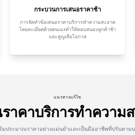
กระบวนการเสนอราคาช้า
การจัดทำข้อเสนอราคาบริการทำความสะอาด
โดยละเอียดด้วยตนเองทำให้ตอบสนองลูกค้าช้า
และสูญเสียโอกาส
แนวทางแก้ไข
าคาบริการทำความสะอ
์มประมาณราคาอย่างแม่นยำและเป็นมืออาชีพที่ปรับตาม