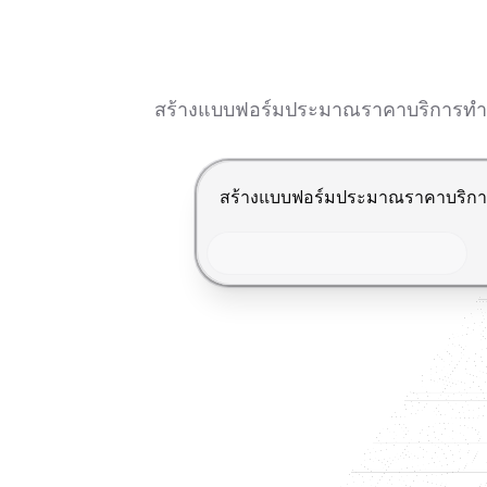
สร้างแบบฟอร์มประมาณราคาบริการทำคว
กด Enter เพื่อส่ง, Shift+Enter เพื่อ