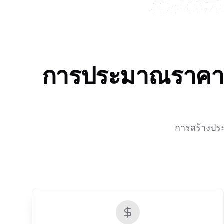
การประมาณราคาบ
การสร้างประ