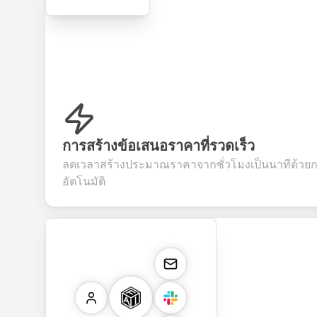
การสร้างข้อเสนอราคาที่รวดเร็ว
ลดเวลาสร้างประมาณราคาจากชั่วโมงเป็นนาทีด้วย
อัตโนมัติ