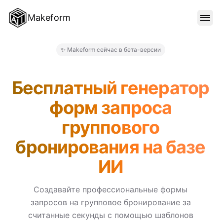
Makeform
ОСОБЕННОСТИ
✨ Makeform сейчас в бета-версии
Makeform – The Free AI For
ШАБЛОНЫ
Бесплатный генератор
форм запроса
БЛОГ
группового
бронирования на базе
ЦЕНЫ
ИИ
ВОЙТИ
Создавайте профессиональные формы
запросов на групповое бронирование за
считанные секунды с помощью шаблонов