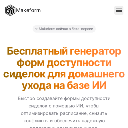
Makeform
ОСОБЕННОСТИ
✨ Makeform сейчас в бета-версии
Makeform – The Free AI For
ШАБЛОНЫ
Бесплатный генератор
форм доступности
БЛОГ
сиделок для домашнего
ухода на базе ИИ
ЦЕНЫ
Быстро создавайте формы доступности
сиделок с помощью ИИ, чтобы
ВОЙТИ
оптимизировать расписание, снизить
конфликты и обеспечить надежную