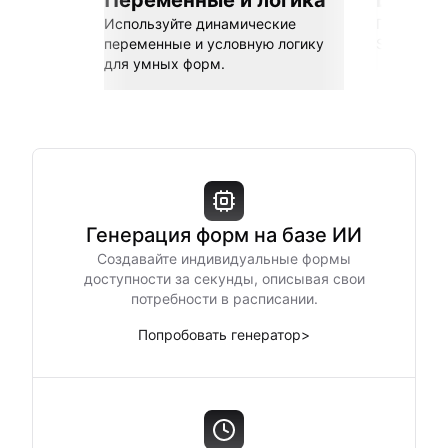
Переменные и логика
Бесшов
Используйте динамические
Подключай
переменные и условную логику
Sheets, Z
для умных форм.
Генерация форм на базе ИИ
Создавайте индивидуальные формы
доступности за секунды, описывая свои
потребности в расписании.
Попробовать генератор
>